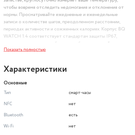
запястье, круглосуточно измеряет ваше температуру,
чтобы вовремя отследить недомогания и отклонения от
нормы. Просматривайте ежедневные и еженедельные
записи о количестве шагов, преодоленном расстоянии,
периодах активности и сожженных калориях. Корпус BQ
WATCH 1.4 соответствует стандартам защиты IP67,
которая гарантирует работоспособность устройства даже
Показать полностью
при прямом попадании воды. Занимайтесь спортом в
дождливую или снежную погоду, не переживая за
сохранность устройства.
Характеристики
Основные
Тип
смарт-часы
NFC
нет
Bluetooth
есть
Wi-Fi
нет