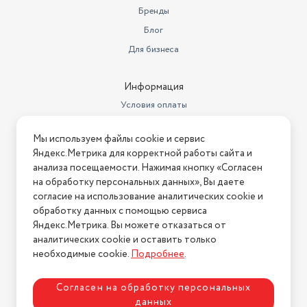
Бренды
Блог
Для бизнеса
Информация
Условия оплаты
Условия доставки
Мы используем файлы cookie и сервис
Условия возврата
Яндекс.Метрика для корректной работы сайта и
Нашли ошибку на сайте?
Напишите нам
.
анализа посещаемости. Нажимая кнопку «Согласен
на обработку персональных данных», Вы даете
2026 © Интернет-магазин "АстМаркет". У нас есть всё!
согласие на использование аналитических cookie и
обработку данных с помощью сервиса
Яндекс.Метрика. Вы можете отказаться от
аналитических cookie и оставить только
Политика конфиденциальности
необходимые cookie.
Подробнее
.
Согласен на обработку персональных
данных