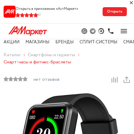
Открыть в приложении «АстМарке‪т‬»
Открыть
41
АКЦИИ
МАГАЗИНЫ
БРЕНДЫ
СПЛИТ-СИСТЕМЫ
СМА
Каталог
Смартфоны и гаджеты
Смарт-часы и фитнес-браслеты
нет отзывов