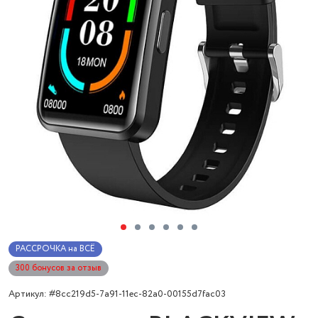
РАССРОЧКА на ВСЁ
300 бонусов за отзыв
Артикул: #8cc219d5-7a91-11ec-82a0-00155d7fac03