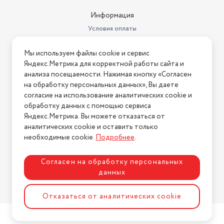
Время ожидания
1440 ч
Информация
Класс пыле-влагозащиты (IP)
IP68
Условия оплаты
Диаметр нижнего яруса
1 г.
Условия доставки
Мы используем файлы cookie и сервис
Технология HDR
Условия возврата
Memory LCD
Яндекс.Метрика для корректной работы сайта и
Нашли ошибку на сайте?
Напишите нам
.
анализа посещаемости. Нажимая кнопку «Согласен
Минимальная поддерживаемая
версия Android
4.3
на обработку персональных данных», Вы даете
2026 © Интернет-магазин "АстМаркет". У нас есть всё!
согласие на использование аналитических cookie и
Цвет корпуса
черный
обработку данных с помощью сервиса
Яндекс.Метрика. Вы можете отказаться от
Дополнительная информация
Магнитная зарядка
аналитических cookie и оставить только
Политика конфиденциальности
необходимые cookie.
Подробнее
.
Разрешение
200x320
Минимальная поддерживаемая
Согласен на обработку персональных
версия iOS
9
данных
Версия Bluetooth
5
Разработка сайта
ASTDESIGN
Отказаться от аналитических cookie
Совместимость с ОС
iOS, Android
Форма корпуса часов
прямоугольник