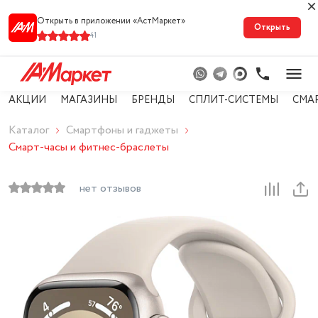
Открыть в приложении «АстМарке‪т‬»
Открыть
41
АКЦИИ
МАГАЗИНЫ
БРЕНДЫ
СПЛИТ-СИСТЕМЫ
СМА
Каталог
Смартфоны и гаджеты
Смарт-часы и фитнес-браслеты
нет отзывов