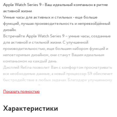
Apple Watch Series 9 - Ваш идеальный компаньон в ритме
активной жизни
Умные часы для активных и стильных - еще больше
функций, лучшая производительность и непревзойдённый
дизайн.
Встречайте Apple Watch Series 9 – умные часы, созданные
для активной и стильной жизни. С улучшенной
производительностью, еще большим набором функций и
неповторимым дизайном, они станут Вашим идеальным
компаньоном на каждый день.
Дисплей Retina позволит Вам с комфортом просматривать
все необходимые данные, а новый процессор S9 обеспечит
быстродействие в любых задачах. Благодаря улучшенному
датчику здоровья, Вы сможете следить за своим сердцем и
Показать полностью
общим состоянием здоровья.
Встроенный компас и альтиметр помогут
сориентироваться в горах или лесу, а функция Always-On
Характеристики
Display всегда будет отображать актуальную информацию