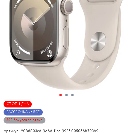
СТОП-ЦЕНА
РАССРОЧКА на ВСЁ
300 бонусов за отзыв
Артикул: #086803ed-9d6d-11ee-993f-005056b793b9