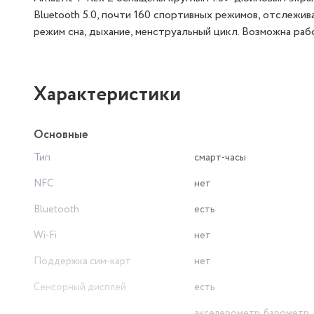
Bluetooth 5.0, почти 160 спортивных режимов, отслежив
режим сна, дыхание, менструальный цикл. Возможна работ
Характеристики
Основные
Тип
смарт-часы
NFC
нет
Bluetooth
есть
Wi-Fi
нет
Поддержка сим-карт
нет
Сенсорный дисплей
есть
акселерометр, барометр,