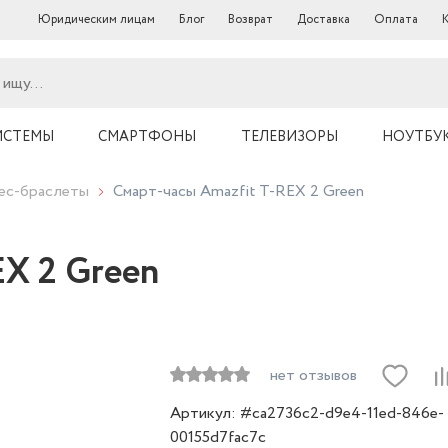
Юридическим лицам
Блог
Возврат
Доставка
Оплата
ИСТЕМЫ
СМАРТФОНЫ
ТЕЛЕВИЗОРЫ
НОУТБУ
нес-браслеты
Смарт-часы Amazfit T-REX 2 Green
EX 2 Green
нет отзывов
Артикул: #ca2736c2-d9e4-11ed-846e-
00155d7fac7c