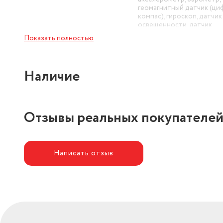
геомагнитный датчик (ц
компас), гироскоп, датчик
освещенности, датчик
Датчики
сердечного ритма
Показать полностью
Наличие
Отзывы реальных покупателе
Написать отзыв