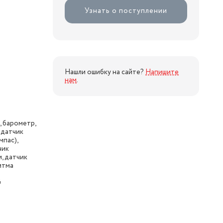
Узнать о поступлении
Нашли ошибку на сайте?
Напишите
нам
.
 барометр,
 датчик
пас),
чик
, датчик
итма
G