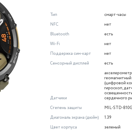
Тип
смарт-часы
NFC
нет
Bluetooth
есть
Wi-Fi
нет
Поддержка сим-карт
нет
Сенсорный дисплей
есть
акселерометр,
геомагнитный
(цифровой ком
гироскоп, дат
освещенности
Датчики
сердечного р
Степень защиты
MIL-STD-810
Диагональ экрана (дюйм)
1.39
Цвет корпуса
зеленый