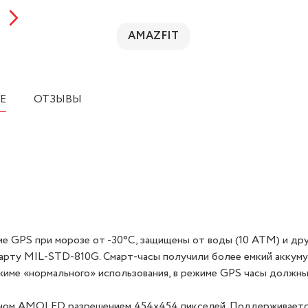
AMAZFIT
Е
ОТЗЫВЫ
ме GPS при морозе от -30°C, защищены от воды (10 ATM) и дру
дарту MIL-STD-810G. Смарт-часы получили более емкий аккум
ежиме «нормального» использования, в режиме GPS часы должн
раном AMOLED разрешением 454x454 пикселей. Поддерживает