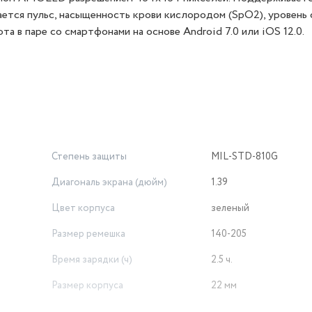
ается пульс, насыщенность крови кислородом (SpO2), уровень 
а в паре со смартфонами на основе Android 7.0 или iOS 12.0.
Степень защиты
MIL-STD-810G
Диагональ экрана (дюйм)
1.39
Цвет корпуса
зеленый
Размер ремешка
140-205
Время зарядки (ч)
2.5 ч.
Размер корпуса
22 мм