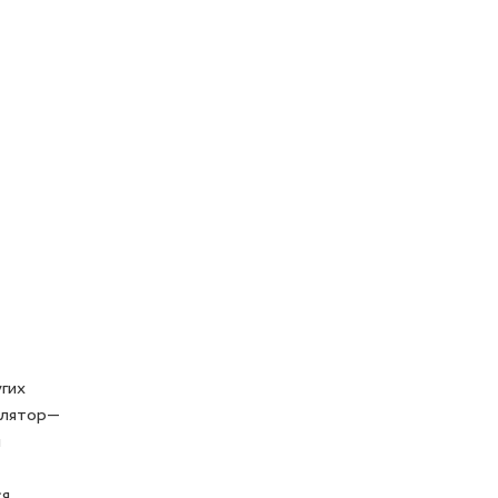
гих
улятор—
ы
ся