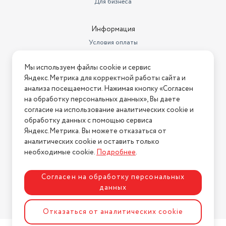
Для бизнеса
Класс водонепроницаемости
WR50 (5 атм)
барометр, будильник, вибрация,
Информация
датчик освещенности,
динамик, календарь, микрофон,
Условия оплаты
Дополнительные функции
секундомер, таймер, шагомер
Условия доставки
Время работы в активном
Мы используем файлы cookie и сервис
Условия возврата
режиме
120 ч
Яндекс.Метрика для корректной работы сайта и
Нашли ошибку на сайте?
Напишите нам
.
анализа посещаемости. Нажимая кнопку «Согласен
Время зарядки
120 мин
на обработку персональных данных», Вы даете
2026 © Интернет-магазин "АстМаркет". У нас есть всё!
согласие на использование аналитических cookie и
Цвет товара
белый
обработку данных с помощью сервиса
Защищенность
Яндекс.Метрика. Вы можете отказаться от
влагозащита, пылезащита
аналитических cookie и оставить только
Политика конфиденциальности
Материал корпуса
Abs-пластик
необходимые cookie.
Подробнее
.
Время ожидания
624 ч
Согласен на обработку персональных
Мобильный интернет
отсутствует
данных
Разработка сайта
ASTDESIGN
Минимальная поддерживаемая
Отказаться от аналитических cookie
версия Android
7