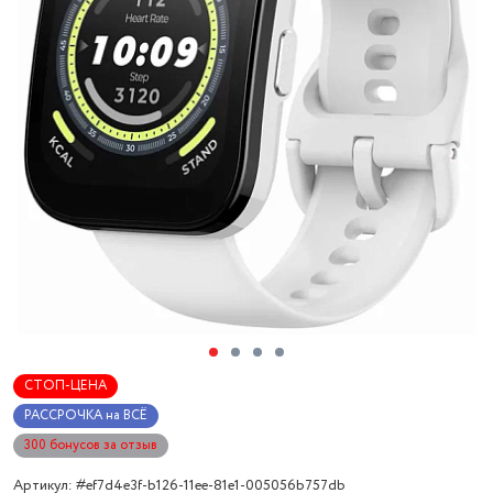
СТОП-ЦЕНА
РАССРОЧКА на ВСЁ
300 бонусов за отзыв
Артикул: #ef7d4e3f-b126-11ee-81e1-005056b757db