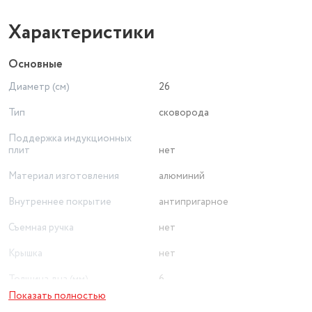
Характеристики
Основные
Диаметр (см)
26
Тип
сковорода
Поддержка индукционных
плит
нет
Материал изготовления
алюминий
Внутреннее покрытие
антипригарное
Съемная ручка
нет
Крышка
нет
Толщина дна (мм)
6
Показать полностью