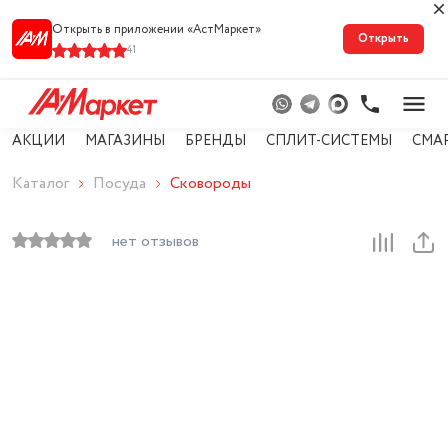
Открыть в приложении «АстМарке‪т‬»
Открыть
41
АКЦИИ
МАГАЗИНЫ
БРЕНДЫ
СПЛИТ-СИСТЕМЫ
СМА
Каталог
Посуда
Сковороды
нет отзывов