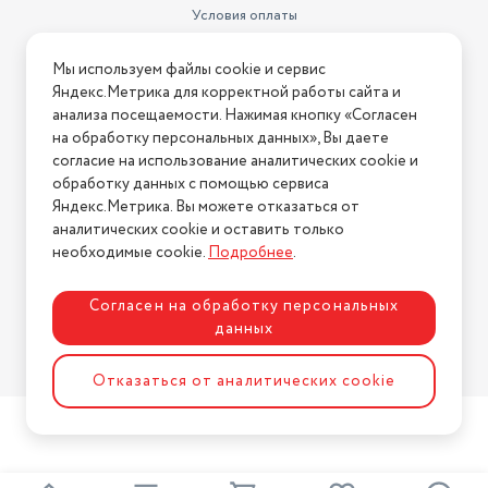
Условия оплаты
Условия доставки
Мы используем файлы cookie и сервис
Условия возврата
Яндекс.Метрика для корректной работы сайта и
Нашли ошибку на сайте?
Напишите нам
.
анализа посещаемости. Нажимая кнопку «Согласен
на обработку персональных данных», Вы даете
2026 © Интернет-магазин "АстМаркет". У нас есть всё!
согласие на использование аналитических cookie и
обработку данных с помощью сервиса
Яндекс.Метрика. Вы можете отказаться от
аналитических cookie и оставить только
Политика конфиденциальности
необходимые cookie.
Подробнее
.
Согласен на обработку персональных
данных
Разработка сайта
ASTDESIGN
Отказаться от аналитических cookie