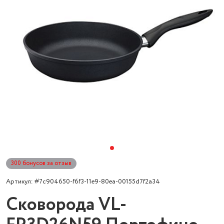
300 бонусов за отзыв
Артикул: #7c904650-f6f3-11e9-80ea-00155d7f2a34
Сковорода VL-