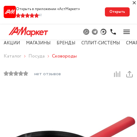
Открыть в приложении «АстМарке‪т‬»
Открыть
41
АКЦИИ
МАГАЗИНЫ
БРЕНДЫ
СПЛИТ-СИСТЕМЫ
СМА
Каталог
Посуда
Сковороды
нет отзывов