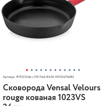
Артикул: #7f2333de-c70f-11ed-8456-00155d7faf82
Сковорода Vensal Velours
rouge кованая 1023VS