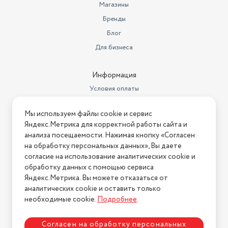
Дополнительная информация
машине
Магазины
Бренды
Линейка
Velours Rouge
Блог
Для бизнеса
Информация
Условия оплаты
Условия доставки
Мы используем файлы cookie и сервис
Условия возврата
Яндекс.Метрика для корректной работы сайта и
Нашли ошибку на сайте?
Напишите нам
.
анализа посещаемости. Нажимая кнопку «Согласен
на обработку персональных данных», Вы даете
2026 © Интернет-магазин "АстМаркет". У нас есть всё!
согласие на использование аналитических cookie и
обработку данных с помощью сервиса
Яндекс.Метрика. Вы можете отказаться от
аналитических cookie и оставить только
Политика конфиденциальности
необходимые cookie.
Подробнее
.
Согласен на обработку персональных