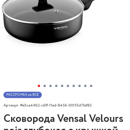
РАССРОЧКА на ВСЁ
Артикул: #e5ca4962-c6ff-11ed-8456-00155d7faf82
Сковорода Vensal Velours