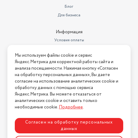
Линейка
Velours Noir
Блог
Для бизнеса
Информация
Условия оплаты
Условия доставки
Мы используем файлы cookie и сервис
Условия возврата
Яндекс.Метрика для корректной работы сайта и
Нашли ошибку на сайте?
Напишите нам
.
анализа посещаемости. Нажимая кнопку «Согласен
на обработку персональных данных», Вы даете
2026 © Интернет-магазин "АстМаркет". У нас есть всё!
согласие на использование аналитических cookie и
обработку данных с помощью сервиса
Яндекс.Метрика. Вы можете отказаться от
аналитических cookie и оставить только
Политика конфиденциальности
необходимые cookie.
Подробнее
.
Согласен на обработку персональных
данных
Разработка сайта
ASTDESIGN