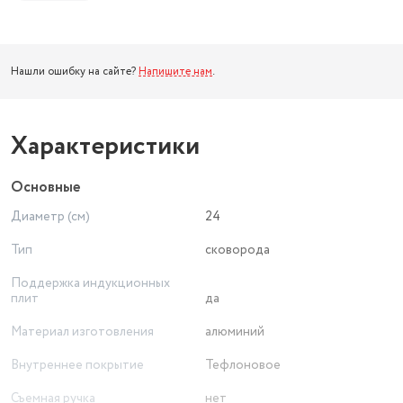
Нашли ошибку на сайте?
Напишите нам
.
Характеристики
Основные
Диаметр (см)
24
Тип
сковорода
Поддержка индукционных
плит
да
Материал изготовления
алюминий
Внутреннее покрытие
Тефлоновое
Съемная ручка
нет