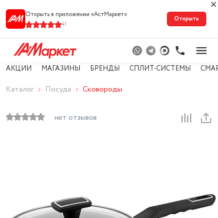
Открыть в приложении «АстМарке‪т‬»
Открыть
41
АКЦИИ
МАГАЗИНЫ
БРЕНДЫ
СПЛИТ-СИСТЕМЫ
СМА
Каталог
Посуда
Сковороды
нет отзывов