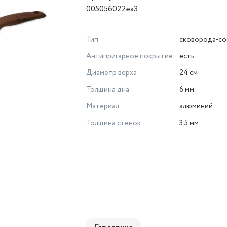
005056022ea3
Тип
сковорода-со
Антипригарное покрытие
есть
Диаметр верха
24 см
Толщина дна
6 мм
Материал
алюминий
Толщина стенок
3,5 мм