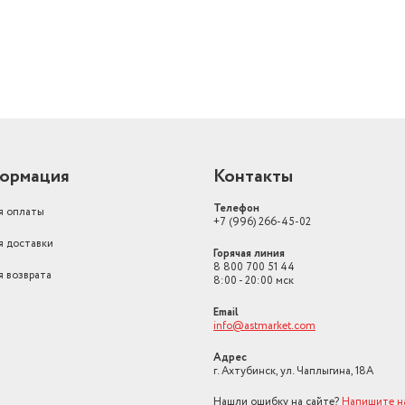
ормация
Контакты
Телефон
я оплаты
+7 (996) 266-45-02
я доставки
Горячая линия
8 800 700 51 44
я возврата
8:00 - 20:00 мск
Email
info@astmarket.com
Адрес
г. Ахтубинск, ул. Чаплыгина, 18А
Нашли ошибку на сайте?
Напишите н