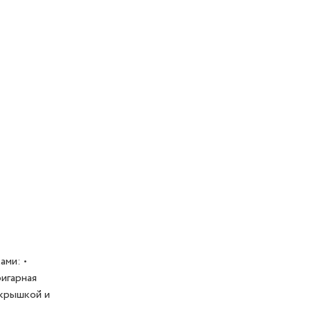
ми: •
игарная
 крышкой и