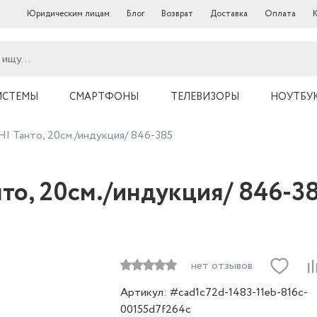
Юридическим лицам
Блог
Возврат
Доставка
Оплата
ИСТЕМЫ
СМАРТФОНЫ
ТЕЛЕВИЗОРЫ
НОУТБУ
 Танто, 20см./индукция/ 846-385
о, 20см./индукция/ 846-3
нет отзывов
Артикул: #cad1c72d-1483-11eb-816c-
00155d7f264c