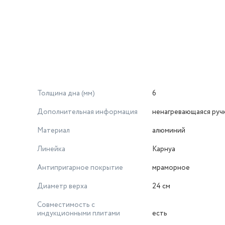
Толщина дна (мм)
6
Дополнительная информация
ненагревающаяся руч
Материал
алюминий
Линейка
Карнуа
Антипригарное покрытие
мраморное
Диаметр верха
24 см
Совместимость с
индукционными плитами
есть