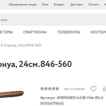
Юридическим лицам
Блог
Возврат
Доставка
Оплата
ИСТЕМЫ
СМАРТФОНЫ
ТЕЛЕВИЗОРЫ
НОУТБУ
I Карнуа, 24см.846-560
нуа, 24см.846-560
нет отзывов
Артикул: #08965855-b238-11eb-81c2-
00155d7f56d3