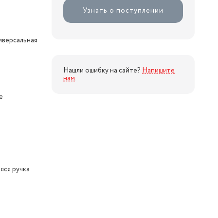
Узнать о поступлении
иверсальная
Нашли ошибку на сайте?
Напишите
нам
.
е
яся ручка