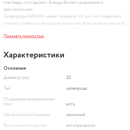
или жира, что делает блюда более здоровыми и
диетическими.
Сковорода RASHEL имеет диаметр 22 см, что позволяет
готовить небольшие порции пищи или использовать ее для
приготовления различных блюд. Выбирая сковороду
Показать полностью
RASHEL, вы получаете качественный и функциональный
продукт, который облегчит процесс приготовления пищи и
сделает его более приятным и удобным.
Характеристики
Основные
Диаметр (см)
22
Тип
сковорода
Поддержка индукционных
плит
есть
Материал изготовления
алюминий
Внутреннее покрытие
антипригарное