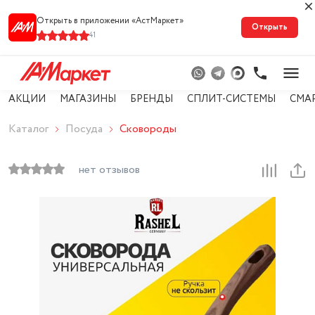
Открыть в приложении «АстМарке‪т‬»
Открыть
41
АКЦИИ
МАГАЗИНЫ
БРЕНДЫ
СПЛИТ-СИСТЕМЫ
СМА
Каталог
Посуда
Сковороды
нет отзывов