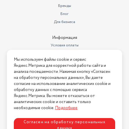
Для индукционных плит
нет
Бренды
Блог
Высота стенок
6.2
Для бизнеса
Толщина стенок
2,2
Диаметр дна (см)
16.5
Информация
Условия оплаты
Номер декларации
РОСС RU Д-
соответствия
CN.РА01.В.30892/24
Условия доставки
Мы используем файлы cookie и сервис
Условия возврата
Особенности посуды для
Мытье в посудомоечной
Яндекс.Метрика для корректной работы сайта и
приготовления
машине
Нашли ошибку на сайте?
Напишите нам
.
анализа посещаемости. Нажимая кнопку «Согласен
на обработку персональных данных», Вы даете
для дома , для готовки, для
2026 © Интернет-магазин "АстМаркет". У нас есть всё!
Назначение посуды
согласие на использование аналитических cookie и
подарка
обработку данных с помощью сервиса
Количество сковород в наборе
1 шт
Яндекс.Метрика. Вы можете отказаться от
аналитических cookie и оставить только
Политика конфиденциальности
Назначение подарка
родным , друзьям , коллегам
необходимые cookie.
Подробнее
.
Диаметр дна сковороды
16.5
Согласен на обработку персональных
Диаметр предмета
22
данных