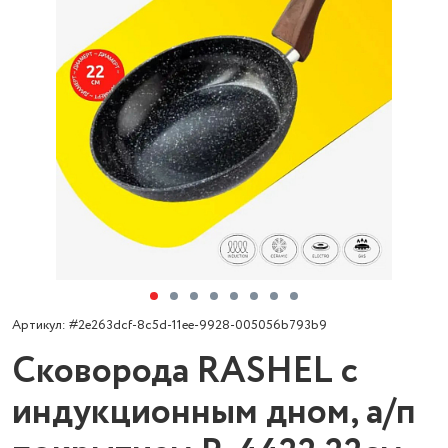
Артикул: #2e263dcf-8c5d-11ee-9928-005056b793b9
Сковорода RASHEL с
индукционным дном, а/п