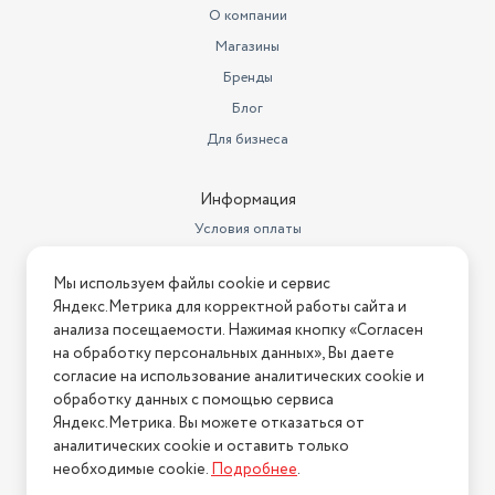
- Для любителей готовить – идеальна для стейков, мяса и
О компании
овощей
Материал ручки
чугун
Магазины
- Для семейного использования – удобный размер для
Для индукционных плит
да
Бренды
повседневного применения
- Для ценителей качества – чугунная посуда проверена
Блог
Высота стенок
3
временем
Для бизнеса
Толщина стенок
3
Чугунная сковорода MC2160W – это:
Диаметр дна (см)
16
Информация
- Натуральность и безопасность
Условия оплаты
Особенности посуды для
- Профессиональное качество приготовления
приготовления
антипригарное покрытие
Условия доставки
- Удобство и долговечность
Мы используем файлы cookie и сервис
Условия возврата
Назначение посуды
для дома
Яндекс.Метрика для корректной работы сайта и
Закажите прямо сейчас и получите надежного помощника
Нашли ошибку на сайте?
Напишите нам
.
анализа посещаемости. Нажимая кнопку «Согласен
Количество сковород в наборе
1 шт.
на своей кухне!
на обработку персональных данных», Вы даете
2026 © Интернет-магазин "АстМаркет". У нас есть всё!
согласие на использование аналитических cookie и
Назначение подарка
бабушке
обработку данных с помощью сервиса
Диаметр предмета
16
Яндекс.Метрика. Вы можете отказаться от
аналитических cookie и оставить только
Политика конфиденциальности
Тип сковороды
классическая
необходимые cookie.
Подробнее
.