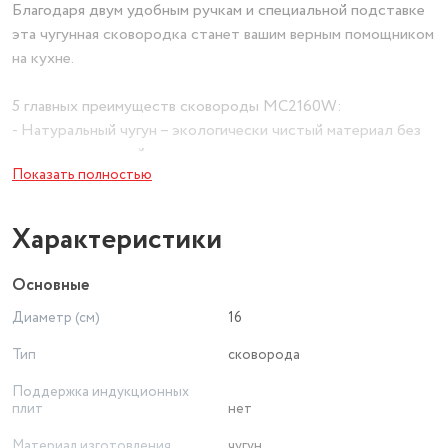
Благодаря двум удобным ручкам и специальной подставке
эта чугунная сковородка станет вашим верным помощником
на кухне.
5 главных преимуществ сковороды MC2160W:
- Натуральный чугун – экологически чистый материал без
вредных покрытий
Показать полностью
- Равномерный нагрев – отличная теплоемкость
обеспечивает идеальную прожарку
- Удобство использования – две ручки для комфортного
Характеристики
перемещения
- Защитная подставка – предотвращает повреждение
Основные
поверхностей
Диаметр (см)
16
- Универсальность – подходит для всех типов плит,
включая индукционные
Тип
сковорода
Поддержка индукционных
Технические характеристики:
плит
нет
- Диаметр: 16 см (идеально для порционных блюд)
- Материал: высококачественный чугун
Материал изготовления
чугун