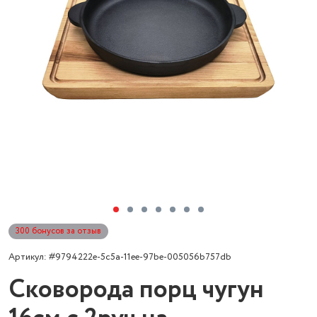
300 бонусов за отзыв
Артикул: #9794222e-5c5a-11ee-97be-005056b757db
Сковорода порц чугун