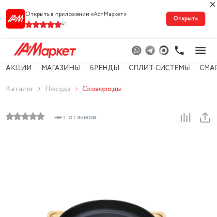
Открыть в приложении «АстМарке‪т‬»
Открыть
41
АКЦИИ
МАГАЗИНЫ
БРЕНДЫ
СПЛИТ-СИСТЕМЫ
СМА
Каталог
Посуда
Сковороды
нет отзывов