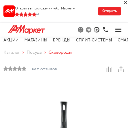
Открыть в приложении «АстМарке‪т‬»
Открыть
41
АКЦИИ
МАГАЗИНЫ
БРЕНДЫ
СПЛИТ-СИСТЕМЫ
СМА
Каталог
Посуда
Сковороды
нет отзывов