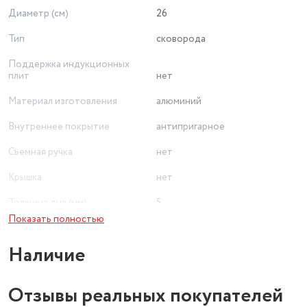
Диаметр (см)
26
Тип
сковорода
Поддержка индукционных
плит
нет
Материал изготовления
алюминий
Внутреннее покрытие
антипригарное
Съемная ручка
нет
Крышка
нет
Толщина дна (мм)
5
Показать полностью
Наличие
Отзывы реальных покупателей