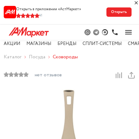
Открыть в приложении «АстМарке‪т‬»
Открыть
41
АКЦИИ
МАГАЗИНЫ
БРЕНДЫ
СПЛИТ-СИСТЕМЫ
СМА
Каталог
Посуда
Сковороды
нет отзывов