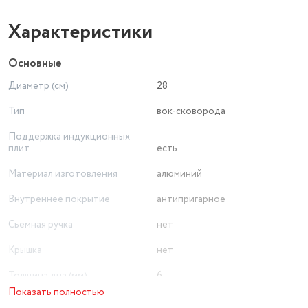
Характеристики
Основные
Диаметр (см)
28
Тип
вок-сковорода
Поддержка индукционных
плит
есть
Материал изготовления
алюминий
Внутреннее покрытие
антипригарное
Съемная ручка
нет
Крышка
нет
Толщина дна (мм)
6
Показать полностью