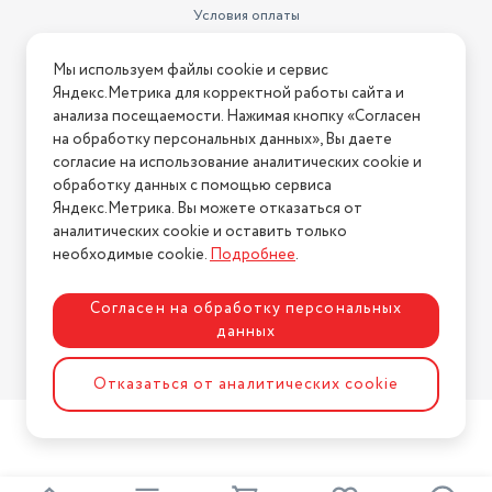
Условия оплаты
Условия доставки
Мы используем файлы cookie и сервис
Условия возврата
Яндекс.Метрика для корректной работы сайта и
Нашли ошибку на сайте?
Напишите нам
.
анализа посещаемости. Нажимая кнопку «Согласен
на обработку персональных данных», Вы даете
2026 © Интернет-магазин "АстМаркет". У нас есть всё!
согласие на использование аналитических cookie и
обработку данных с помощью сервиса
Яндекс.Метрика. Вы можете отказаться от
аналитических cookie и оставить только
Политика конфиденциальности
необходимые cookie.
Подробнее
.
Согласен на обработку персональных
данных
Разработка сайта
ASTDESIGN
Отказаться от аналитических cookie