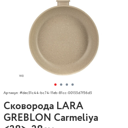
Артикул: #dec51c44-bc74-11eb-81cc-00155d7f56d5
Сковорода LARA
GREBLON Carmeliya