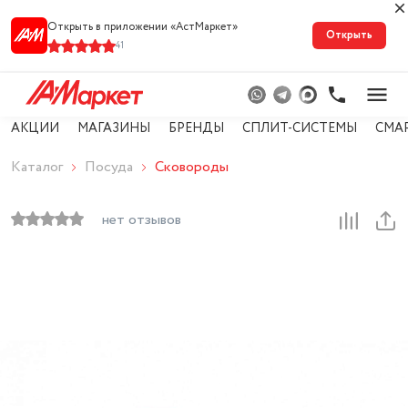
Открыть в приложении «АстМарке‪т‬»
Открыть
41
АКЦИИ
МАГАЗИНЫ
БРЕНДЫ
СПЛИТ-СИСТЕМЫ
СМА
Каталог
Посуда
Сковороды
нет отзывов