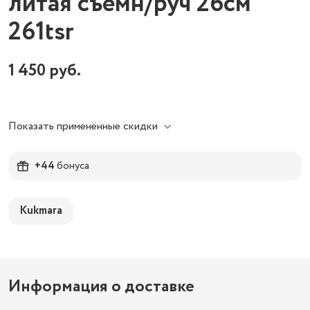
литая съемн/руч 26см
261tsr
1 450
руб.
Показать применённые скидки
+44
бонуса
Kukmara
Информация о доставке