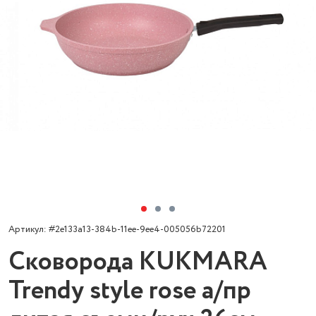
Артикул: #2e133a13-384b-11ee-9ee4-005056b72201
Сковорода KUKMARA
Trendy style rose а/пр