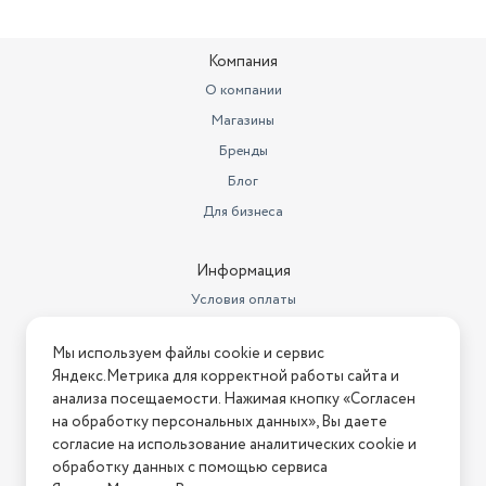
Компания
О компании
Магазины
Бренды
Блог
Для бизнеса
Информация
Условия оплаты
Условия доставки
Мы используем файлы cookie и сервис
Условия возврата
Яндекс.Метрика для корректной работы сайта и
Нашли ошибку на сайте?
Напишите нам
.
анализа посещаемости. Нажимая кнопку «Согласен
на обработку персональных данных», Вы даете
2026 © Интернет-магазин "АстМаркет". У нас есть всё!
согласие на использование аналитических cookie и
обработку данных с помощью сервиса