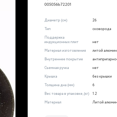
005056b72201
Диаметр (см)
26
Тип
сковорода
Поддержка
индукционных плит
нет
Материал изготовления
литой алюмин
Внутреннее покрытие
антипригарно
Съемная ручка
нет
Крышка
без крышки
Толщина дна (мм)
6
Вес товара в упаковке, (кг)
1.2
Материал
Литой алюми