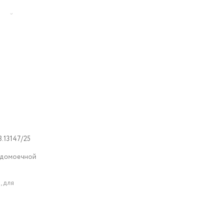
чной
цесс
.13147/25
удомоечной
, для