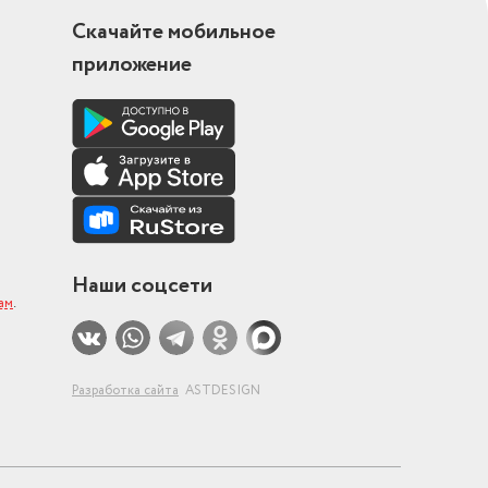
Скачайте мобильное
приложение
кой
ких плит
Наши соцсети
ам
.
Разработка сайта
ASTDESIGN