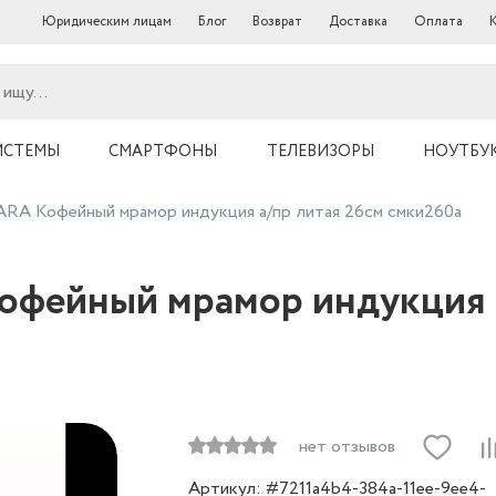
Юридическим лицам
Блог
Возврат
Доставка
Оплата
ИСТЕМЫ
СМАРТФОНЫ
ТЕЛЕВИЗОРЫ
НОУТБУ
A Кофейный мрамор индукция а/пр литая 26см смки260а
ейный мрамор индукция а
нет отзывов
Артикул: #7211a4b4-384a-11ee-9ee4-