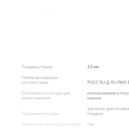
укционные, и может быть безопасно использована в посудомое
итая 26см смки260а позволит превратить обыкновенный про
бой хозяйки.
Толщина стенок
4.5 мм
Номер декларации
соответствия
РОСС RU Д-RU.РА01.В
Особенности посуды для
использование в пос
приготовления
машине
для дома , для готовки
Назначение посуды
подарка
Количество сковород в наборе
1 шт.