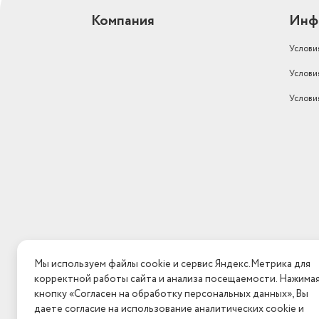
Материал ручки
бакелит
Компания
Инф
Для индукционных плит
да
Услови
Высота стенок
4.5
Услови
Услови
Мы используем файлы cookie и сервис Яндекс.Метрика для
корректной работы сайта и анализа посещаемости. Нажима
кнопку «Согласен на обработку персональных данных», Вы
даете согласие на использование аналитических cookie и