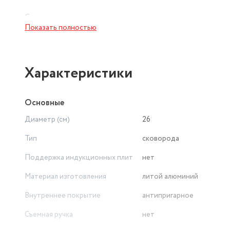
Сковорода подходит для всех типов плит, включая инд
Показать полностью
машине.
Сковорода KUKMARA Кофейный мрамор индукция а/пр л
приготовления пищи в приятное и легкое занятие для лю
Характеристики
Основные
Диаметр (см)
26
Тип
сковорода
Поддержка индукционных плит
нет
Материал изготовления
литой алюминий
Внутреннее покрытие
антипригарное
Съемная ручка
нет