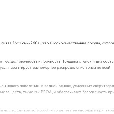
тая 26см смки260а - это высококачественная посуда, котора
т ее долговечность и прочность. Толщина стенок и дна соста
са и гарантирует равномерное распределение тепла по всей
ем нового поколения на водной основе, усиленным сверхтвер
ых веществ, таких как PFOA, и обеспечивает безопасность пр
ала с эффектом soft-touch, что делает ее удобной и приятной