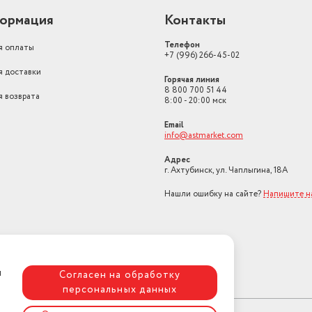
Материал посуды
Литой алюминий
ормация
Контакты
Страна производства
Россия
Телефон
я оплаты
+7 (996) 266-45-02
Вес товара, г
1400
я доставки
Горячая линия
Внутренее покрытие
антипригарное
8 800 700 51 44
я возврата
8:00 - 20:00 мск
Вид ручки
с фиксированной руч
Email
Подходит для плит
Для стеклокерамичес
info@astmarket.com
Страна-изготовитель
Россия
Адрес
г. Ахтубинск, ул. Чаплыгина, 18А
Нашли ошибку на сайте?
Напишите н
я
Согласен на обработку
персональных данных