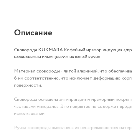
Описание
Сковорода KUKMARA Кофейный мрамор индукция а/пр ли
незаменимым помощником на вашей кухне.
Материал сковороды - литой алюминий, что обеспечивае
6 мм соответственно, что исключает деформацию корпу
поверхности.
Сковорода оснащена антипригарным мраморным покрыти
частицами минералов. Это покрытие не содержит вредн
использовании.
Ручка сковороды выполнена из ненагревающегося матери