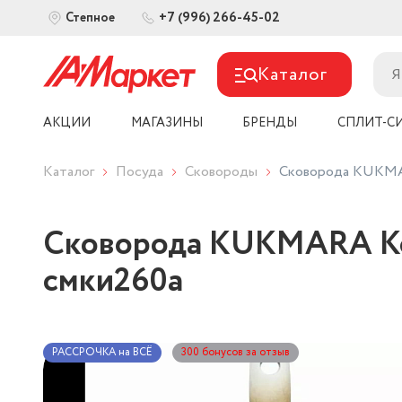
+7 (996) 266-45-02
Степное
Каталог
АКЦИИ
МАГАЗИНЫ
БРЕНДЫ
СПЛИТ-С
Каталог
Посуда
Сковороды
Сковорода KUKMAR
Сковорода KUKMARA Коф
смки260а
РАССРОЧКА на ВСЁ
300 бонусов за отзыв