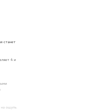
я станет
вляет 4 и
дыми
и
 на ощупь.