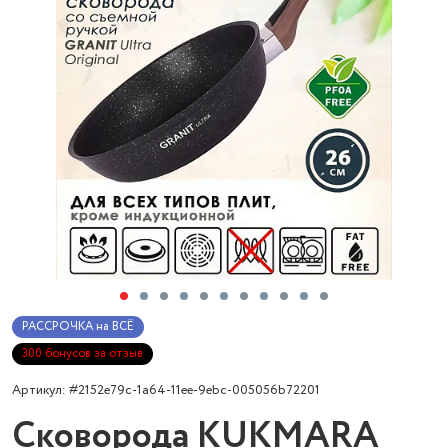
РАССРОЧКА на ВСЁ
300 бонусов за отзыв
Артикул: #2152e79c-1a64-11ee-9ebc-005056b72201
Сковорода KUKMARA