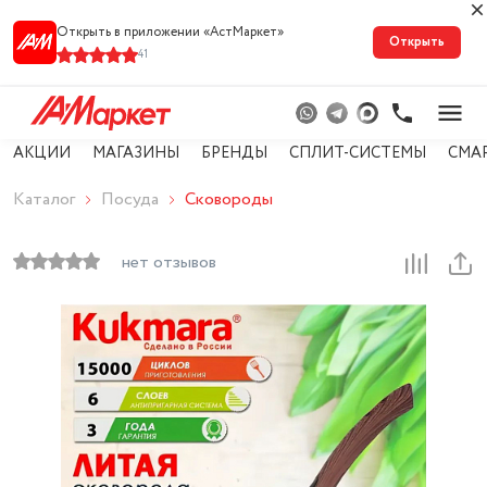
Открыть в приложении «АстМарке‪т‬»
Открыть
41
АКЦИИ
МАГАЗИНЫ
БРЕНДЫ
СПЛИТ-СИСТЕМЫ
СМА
Каталог
Посуда
Сковороды
нет отзывов