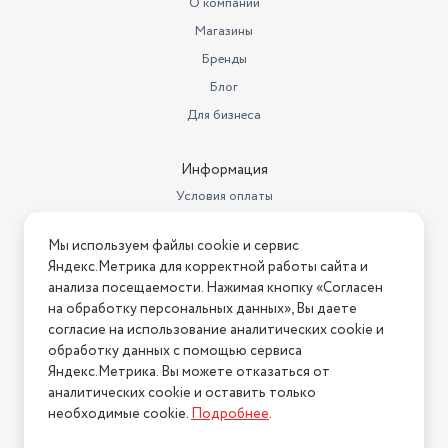
О компании
Цвет
черный
Магазины
Бренд
Kukmara
Бренды
Материал ручки
бакелит
Блог
Номер декларации
Для бизнеса
соответствия
РОСС RU Д-RU.РА01.В.13147/25
Высота стенок
Информация
6.5
Условия оплаты
Толщина стенок
4,5
Условия доставки
Диаметр дна (см)
19
Мы используем файлы cookie и сервис
Условия возврата
Яндекс.Метрика для корректной работы сайта и
Особенности посуды для
Нашли ошибку на сайте?
Напишите нам
.
анализа посещаемости. Нажимая кнопку «Согласен
приготовления
антипригарное покрытие
на обработку персональных данных», Вы даете
2026 © Интернет-магазин "АстМаркет". У нас есть всё!
согласие на использование аналитических cookie и
Назначение посуды
для дома
обработку данных с помощью сервиса
Количество сковород в наборе
Яндекс.Метрика. Вы можете отказаться от
1 шт.
аналитических cookie и оставить только
Политика конфиденциальности
Назначение подарка
бабушке
необходимые cookie.
Подробнее
.
Диаметр предмета
26