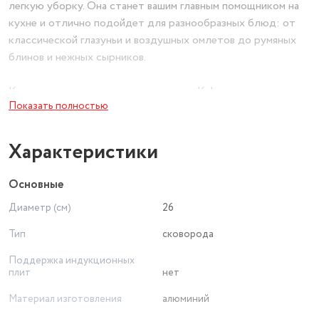
легкую уборку. Она станет вашим главным помощником на
кухне и отлично подойдет для разнообразных блюд: от
классической глазуньи и воздушных омлетов до румяных
блинов и нежных сырников.
Ключевые преимущества сковороды Kukmara с
Показать полностью
антипригарным покрытием:
Проверенное антипригарное покрытие GRANIT ULTRA:
Характеристики
Это не просто еще одна антипригарная сковорода.
Безопасное, прочное и долговечное — оно прослужит вам
Основные
годы, обеспечивая легкое приготовление без масла и
Диаметр (см)
26
идеальное отделение продуктов от дна.
Идеальный размер и функциональность: Сковорода 26 см
Тип
сковорода
— золотой стандарт для большинства кухонных задач.
Поддержка индукционных
Такой диаметр оптимален для приготовления пищи на 1-3
плит
нет
человек. Эта сковорода для оладий и блинчиков позволит
вам легко их переворачивать, а как сковорода для яичницы
Материал изготовления
алюминий
— создаст идеальную поверхность для завтрака.