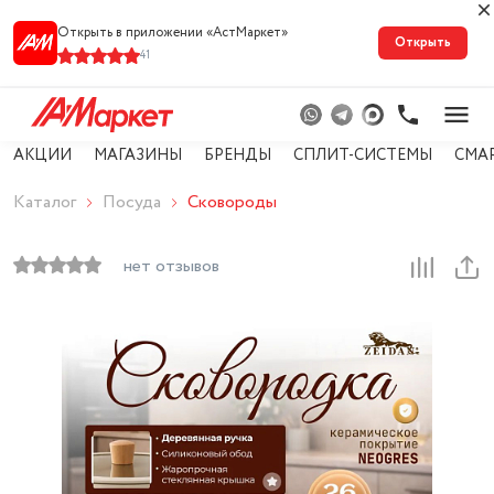
Открыть в приложении «АстМарке‪т‬»
Открыть
41
АКЦИИ
МАГАЗИНЫ
БРЕНДЫ
СПЛИТ-СИСТЕМЫ
СМА
Каталог
Посуда
Сковороды
нет отзывов