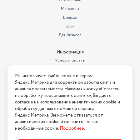
О компании
Назначение посуды
для дома
Магазины
Количество сковород в наборе
1 шт.
Бренды
Блог
Назначение подарка
бабушке
Для бизнеса
Диаметр предмета
26
Тип сковороды
классическая
Информация
Условия оплаты
Форма изделия
круглая
Условия доставки
Длина товара в упаковке, в
Мы используем файлы cookie и сервис
Условия возврата
метрах
0.49
Яндекс.Метрика для корректной работы сайта и
Нашли ошибку на сайте?
Напишите нам
.
анализа посещаемости. Нажимая кнопку «Согласен
Ширина товара в упаковке, в
на обработку персональных данных», Вы даете
метрах
0.1
2026 © Интернет-магазин "АстМаркет". У нас есть всё!
согласие на использование аналитических cookie и
Высота товара в упаковке, в
обработку данных с помощью сервиса
метрах
0.31
Яндекс.Метрика. Вы можете отказаться от
аналитических cookie и оставить только
Политика конфиденциальности
Объем товара в упаковке, в
необходимые cookie.
Подробнее
.
литрах
15.19