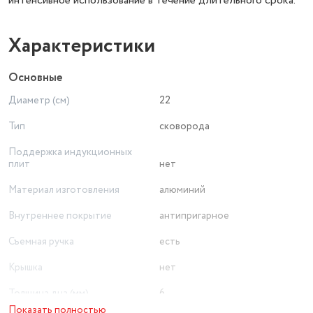
интенсивное использование в течение длительного срока.
Характеристики
Основные
Диаметр (см)
22
Тип
сковорода
Поддержка индукционных
плит
нет
Материал изготовления
алюминий
Внутреннее покрытие
антипригарное
Съемная ручка
есть
Крышка
нет
Толщина дна (мм)
6
Показать полностью