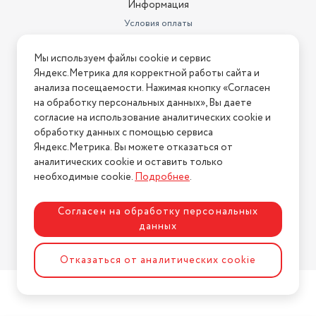
Информация
Условия оплаты
Условия доставки
Мы используем файлы cookie и сервис
Условия возврата
Яндекс.Метрика для корректной работы сайта и
Нашли ошибку на сайте?
Напишите нам
.
анализа посещаемости. Нажимая кнопку «Согласен
на обработку персональных данных», Вы даете
2026 © Интернет-магазин "АстМаркет". У нас есть всё!
согласие на использование аналитических cookie и
обработку данных с помощью сервиса
Яндекс.Метрика. Вы можете отказаться от
аналитических cookie и оставить только
Политика конфиденциальности
необходимые cookie.
Подробнее
.
Согласен на обработку персональных
данных
Разработка сайта
ASTDESIGN
Отказаться от аналитических cookie