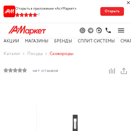
Открыть в приложении «АстМарке‪т‬»
Открыть
41
АКЦИИ
МАГАЗИНЫ
БРЕНДЫ
СПЛИТ-СИСТЕМЫ
СМА
Каталог
Посуда
Сковороды
нет отзывов