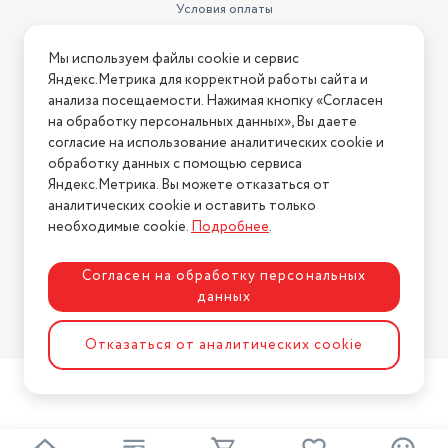
Условия оплаты
Условия доставки
Мы используем файлы cookie и сервис
Условия возврата
Яндекс.Метрика для корректной работы сайта и
Нашли ошибку на сайте?
Напишите нам
.
анализа посещаемости. Нажимая кнопку «Согласен
на обработку персональных данных», Вы даете
2026 © Интернет-магазин "АстМаркет". У нас есть всё!
согласие на использование аналитических cookie и
обработку данных с помощью сервиса
Яндекс.Метрика. Вы можете отказаться от
аналитических cookie и оставить только
Политика конфиденциальности
необходимые cookie.
Подробнее
.
Согласен на обработку персональных
данных
Разработка сайта
ASTDESIGN
Отказаться от аналитических cookie