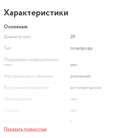
Характеристики
Основные
Диаметр (см)
20
Тип
сковорода
Поддержка индукционных
плит
нет
Материал изготовления
алюминий
Внутреннее покрытие
антипригарное
Съемная ручка
нет
Крышка
нет
Толщина дна (мм)
6
Показать полностью
Толщина стенок
4 мм