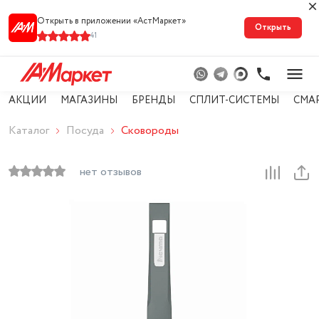
Открыть в приложении «АстМарке‪т‬»
Открыть
41
АКЦИИ
МАГАЗИНЫ
БРЕНДЫ
СПЛИТ-СИСТЕМЫ
СМА
Каталог
Посуда
Сковороды
нет отзывов