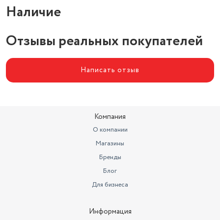
Наличие
Диаметр дна (см)
17
Толщина дна
6 мм
Отзывы реальных покупателей
Диаметр верха
20 см
Написать отзыв
Компания
О компании
Магазины
Бренды
Блог
Для бизнеса
Информация