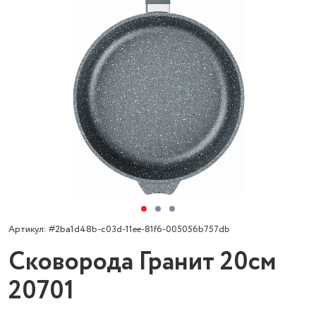
Артикул: #2ba1d48b-c03d-11ee-81f6-005056b757db
Сковорода Гранит 20см
20701