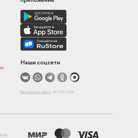
приложение
Наши соцсети
ам
.
Разработка сайта
ASTDESIGN
ости