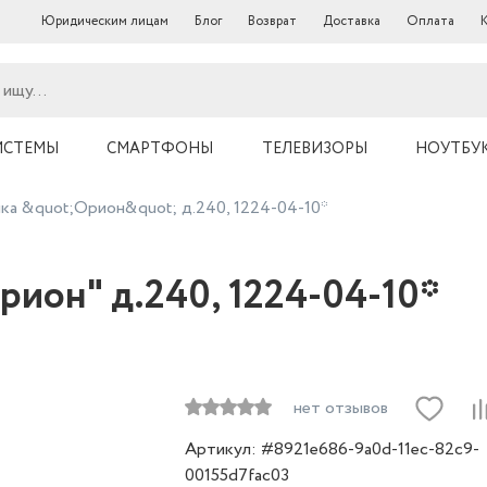
Юридическим лицам
Блог
Возврат
Доставка
Оплата
ИСТЕМЫ
СМАРТФОНЫ
ТЕЛЕВИЗОРЫ
НОУТБУ
ка &quot;Орион&quot; д.240, 1224-04-10*
рион" д.240, 1224-04-10*
нет отзывов
Артикул: #8921e686-9a0d-11ec-82c9-
00155d7fac03