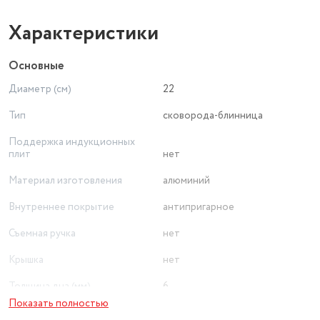
Характеристики
Основные
Диаметр (см)
22
Тип
сковорода-блинница
Поддержка индукционных
плит
нет
Материал изготовления
алюминий
Внутреннее покрытие
антипригарное
Съемная ручка
нет
Крышка
нет
Толщина дна (мм)
6
Показать полностью