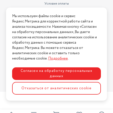
Условия оплаты
Условия доставки
Мы используем файлы cookie и сервис
Условия возврата
Яндекс.Метрика для корректной работы сайта и
Нашли ошибку на сайте?
Напишите нам
.
анализа посещаемости. Нажимая кнопку «Согласен
на обработку персональных данных», Вы даете
2026 © Интернет-магазин "АстМаркет". У нас есть всё!
согласие на использование аналитических cookie и
обработку данных с помощью сервиса
Яндекс.Метрика. Вы можете отказаться от
аналитических cookie и оставить только
Политика конфиденциальности
необходимые cookie.
Подробнее
.
Согласен на обработку персональных
данных
Разработка сайта
ASTDESIGN
Отказаться от аналитических cookie
2