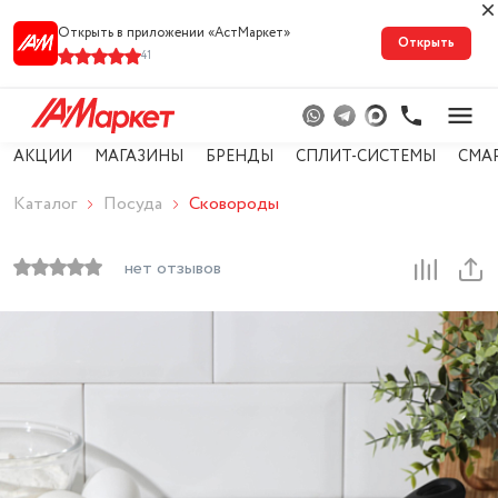
Открыть в приложении «АстМарке‪т‬»
Открыть
41
АКЦИИ
МАГАЗИНЫ
БРЕНДЫ
СПЛИТ-СИСТЕМЫ
СМА
Каталог
Посуда
Сковороды
нет отзывов