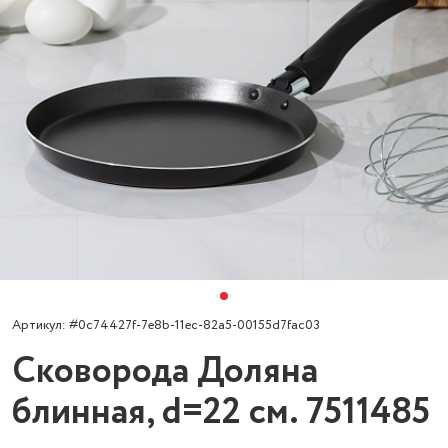
Артикул: #0c74427f-7e8b-11ec-82a5-00155d7fac03
Сковорода Доляна
блинная, d=22 см. 7511485