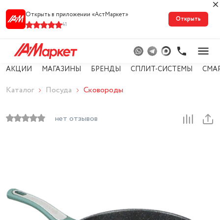
Открыть в приложении «АстМарке‪т‬»
Открыть
41
АКЦИИ
МАГАЗИНЫ
БРЕНДЫ
СПЛИТ-СИСТЕМЫ
СМА
Каталог
Посуда
Сковороды
нет отзывов