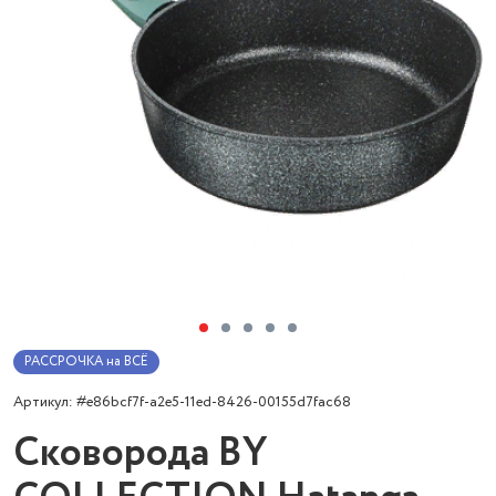
РАССРОЧКА на ВСЁ
Артикул: #e86bcf7f-a2e5-11ed-8426-00155d7fac68
Сковорода BY