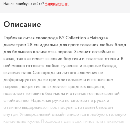
Нашли ошибку на сайте?
Напишите нам
.
Описание
Глубокая литая сковорода BY Collection «Hatanga»
диаметром 28 см идеальна для приготовления любых блюд
для большого количества персон. Заменит сотейник и
казан, так как имеет высокие бортики и толстые стенки. В
ней можно готовить любые тушеные и жареные блюда,
включая плов. Сковорода из литого алюминия не
деформируется даже при длительном и интенсивном
нагреве, покрытие не выделяет вредных веществ,
позволяет готовить без масла и отличается повышенной
стойкостью. Надежная ручка не скользит в руках и
отлично выдерживает вес посуды с готовым блюдом
внутри. Универсальный дизайн впишется в любую стилевую
концепцию кухни. Подходит для всех типов плит, включая
индукцию.