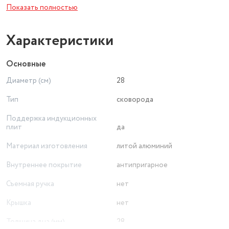
Показать полностью
Характеристики
Основные
Диаметр (см)
28
Тип
сковорода
Поддержка индукционных
плит
да
Материал изготовления
литой алюминий
Внутреннее покрытие
антипригарное
Съемная ручка
нет
Крышка
нет
Толщина дна (мм)
28