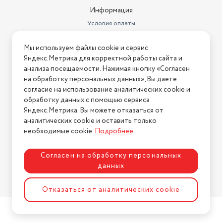
Информация
Условия оплаты
Условия доставки
Мы используем файлы cookie и сервис
Условия возврата
Яндекс.Метрика для корректной работы сайта и
Нашли ошибку на сайте?
Напишите нам
.
анализа посещаемости. Нажимая кнопку «Согласен
на обработку персональных данных», Вы даете
2026 © Интернет-магазин "АстМаркет". У нас есть всё!
согласие на использование аналитических cookie и
обработку данных с помощью сервиса
Яндекс.Метрика. Вы можете отказаться от
аналитических cookie и оставить только
Политика конфиденциальности
необходимые cookie.
Подробнее
.
Согласен на обработку персональных
данных
Разработка сайта
ASTDESIGN
Отказаться от аналитических cookie