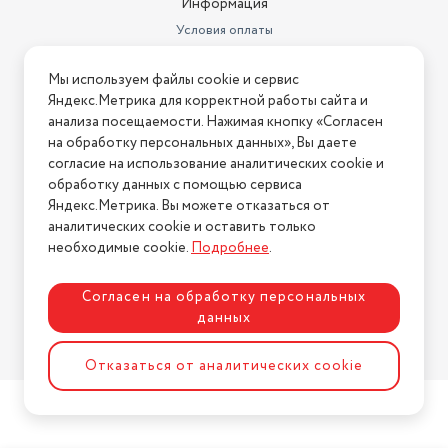
Информация
Условия оплаты
Условия доставки
Мы используем файлы cookie и сервис
Условия возврата
Яндекс.Метрика для корректной работы сайта и
Нашли ошибку на сайте?
Напишите нам
.
анализа посещаемости. Нажимая кнопку «Согласен
на обработку персональных данных», Вы даете
2026 © Интернет-магазин "АстМаркет". У нас есть всё!
согласие на использование аналитических cookie и
обработку данных с помощью сервиса
Яндекс.Метрика. Вы можете отказаться от
аналитических cookie и оставить только
Политика конфиденциальности
необходимые cookie.
Подробнее
.
Согласен на обработку персональных
данных
Разработка сайта
ASTDESIGN
Отказаться от аналитических cookie