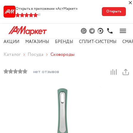
Открыть в приложении «АстМарке‪т‬»
Открыть
41
АКЦИИ
МАГАЗИНЫ
БРЕНДЫ
СПЛИТ-СИСТЕМЫ
СМА
Каталог
Посуда
Сковороды
нет отзывов