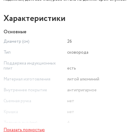
Характеристики
Основные
Диаметр (см)
26
Тип
сковорода
Поддержка индукционных
плит
есть
Материал изготовления
литой алюминий
Внутреннее покрытие
антипригарное
Съемная ручка
нет
Крышка
нет
Толщина дна (мм)
4
Показать полностью