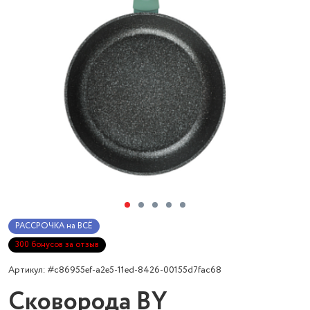
РАССРОЧКА на ВСЁ
300 бонусов за отзыв
Артикул: #c86955ef-a2e5-11ed-8426-00155d7fac68
Сковорода BY