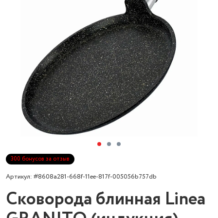
300 бонусов за отзыв
Артикул: #8608a281-668f-11ee-817f-005056b757db
Сковорода блинная Linea