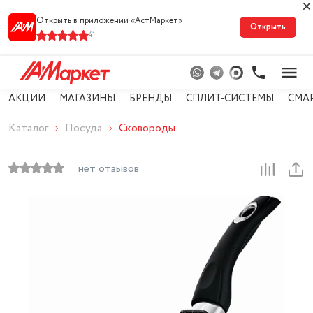
Открыть в приложении «АстМарке‪т‬»
Открыть
41
АКЦИИ
МАГАЗИНЫ
БРЕНДЫ
СПЛИТ-СИСТЕМЫ
СМА
Каталог
Посуда
Сковороды
нет отзывов