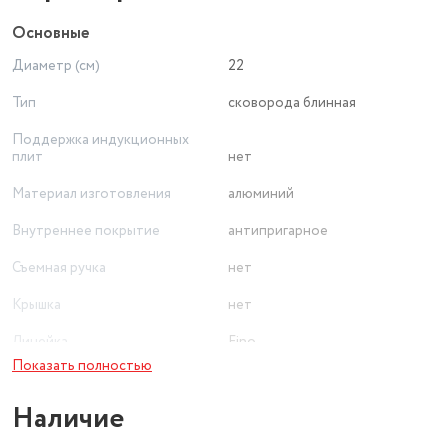
Основные
Диаметр (см)
22
Тип
сковорода блинная
Поддержка индукционных
плит
нет
Материал изготовления
алюминий
Внутреннее покрытие
антипригарное
Съемная ручка
нет
Крышка
нет
Линейка
Fino
Показать полностью
Цвет товара
черный
Наличие
Толщина дна
1,8 мм