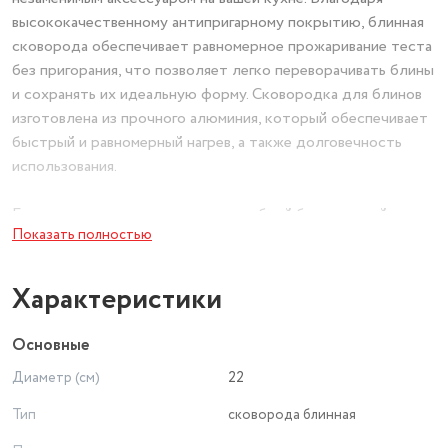
высококачественному антипригарному покрытию, блинная
сковорода обеспечивает равномерное прожаривание теста
без пригорания, что позволяет легко переворачивать блины
и сохранять их идеальную форму. Сковородка для блинов
изготовлена из прочного алюминия, который обеспечивает
быстрый и равномерный нагрев, а также долговечность
использования.
Блинная сковородка оснащена удобной бакелитовой
Показать полностью
ручкой, которая не нагревается во время готовки, что
делает процесс приготовления безопасным и комфортным.
Ручка надежно крепится к корпусу, обеспечивая удобство
Характеристики
использования и хранения. Сковорода антипригарная легко
моется, что экономит ваше время и силы после готовки.
Основные
Диаметр (см)
22
Диаметр сковороды для блинов 22 см идеально подходит
для приготовления блинов стандартного размера.
Тип
сковорода блинная
Компактные размеры позволяют хранить сковородку с