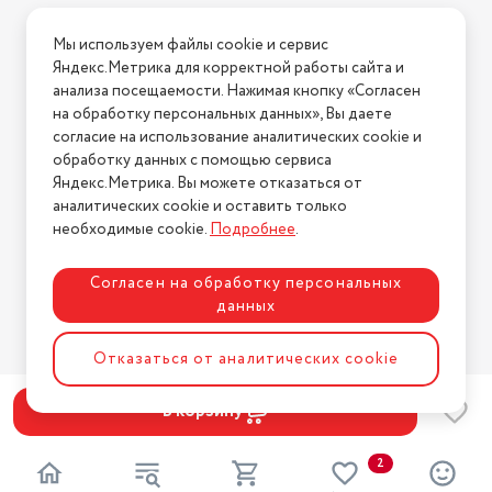
Условия доставки
Объем товара в упаковке, в
Мы используем файлы cookie и сервис
литрах
4.6
Условия возврата
Яндекс.Метрика для корректной работы сайта и
Нашли ошибку на сайте?
Напишите нам
.
Вес товара, г
900
анализа посещаемости. Нажимая кнопку «Согласен
на обработку персональных данных», Вы даете
2026 © Интернет-магазин "АстМаркет". У нас есть всё!
Вид ручки
с фиксированной ручкой
согласие на использование аналитических cookie и
обработку данных с помощью сервиса
Страна-изготовитель
Россия
Яндекс.Метрика. Вы можете отказаться от
аналитических cookie и оставить только
Политика конфиденциальности
Подходит для плит
Для газовых плит
необходимые cookie.
Подробнее
.
Согласен на обработку персональных
данных
Разработка сайта
ASTDESIGN
Отказаться от аналитических cookie
В корзину
2