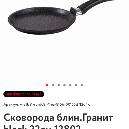
300 бонусов за отзыв
Артикул: #fa1b3145-dc8f-11ea-8156-00155d7f264c
Сковорода блин.Гранит