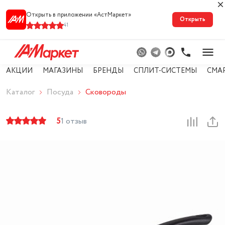
Открыть в приложении «АстМарке‪т‬»
Открыть
41
АКЦИИ
МАГАЗИНЫ
БРЕНДЫ
СПЛИТ-СИСТЕМЫ
СМА
Каталог
Посуда
Сковороды
5
1 отзыв