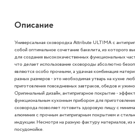
Описание
Универсальная сковородка Attribute ULTIMA с антипри
собой оптимальное сочетание бакелита, из которого вы
для создания высококачественных функциональных часте
что делает использование сковороды абсолютно безоп
являются особо прочными, а удачная комбинация матер
разных размеров - это необходимая утварь на кухне лю
приготовления повседневных завтраков, обедов и ужинов
Оригинальный дизайн, антипригарное покрытие - эффек
функциональным кухонным прибором для приготовления п
сковорода позволяет готовить здоровую пищу с минима
алюминия с прочным антипригарным покрытием и стильн
индукции. Несмотря на разную фактуру материалов, из
посудомойке.