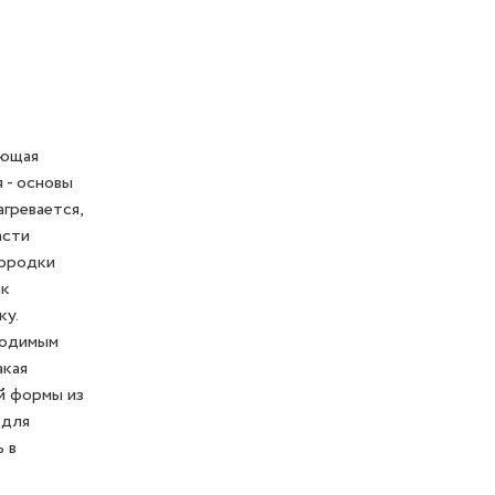
яющая
 - основы
гревается,
асти
вородки
ак
ку.
ходимым
акая
й формы из
 для
 в