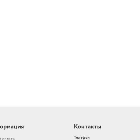
литрах
7.392
й
ормация
Контакты
Телефон
я оплаты