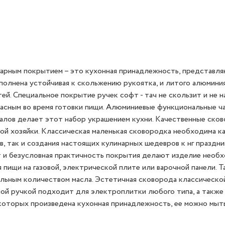
гарным покрытием – это кухонная принадлежность, представл
полнена устойчивая к скольжению рукоятка, и литого алюминия
й. Специальное покрытие ручек софт - тач не скользит и не на
асным во время готовки пищи. Алюминиевые функциональные ч
иалов делает этот набор украшением кухни. Качественные ско
бой хозяйки. Классическая маленькая сковородка необходима к
, так и создания настоящих кулинарных шедевров к нг праздни
т и безусловная практичность покрытия делают изделие необ
ищи на газовой, электрической плите или варочной панели. Т
льным количеством масла. Эстетичная сковорода классическо
ой ручкой подходит для электроплитки любого типа, а также
 которых произведена кухонная принадлежность, ее можно мыть