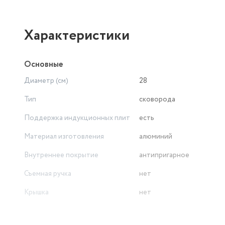
Характеристики
Основные
Диаметр (см)
28
Тип
сковорода
Поддержка индукционных плит
есть
Материал изготовления
алюминий
Внутреннее покрытие
антипригарное
Съемная ручка
нет
Крышка
нет