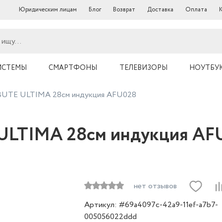
Юридическим лицам
Блог
Возврат
Доставка
Оплата
ИСТЕМЫ
СМАРТФОНЫ
ТЕЛЕВИЗОРЫ
НОУТБУ
BUTE ULTIMA 28см индукция AFU028
ULTIMA 28см индукция AF
нет отзывов
Артикул: #69a4097c-42a9-11ef-a7b7-
005056022ddd