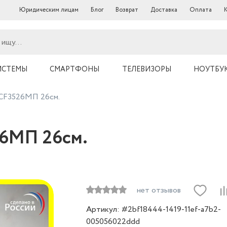
Юридическим лицам
Блог
Возврат
Доставка
Оплата
ИСТЕМЫ
СМАРТФОНЫ
ТЕЛЕВИЗОРЫ
НОУТБ
X CF3526МП 26см.
526МП 26см.
нет отзывов
Артикул: #2bf18444-1419-11ef-a7b2-
005056022ddd