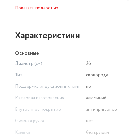
применения, идеальна для жарки и тушения, для при
Показать полностью
использования минимального количества масла или 
набор сковородок любого размера. Посуда для кухни,
на вашей кухне, обеспечивая удобство и удовольств
Характеристики
Основные
Диаметр (см)
26
Тип
сковорода
Поддержка индукционных плит
нет
Материал изготовления
алюминий
Внутреннее покрытие
антипригарное
Съемная ручка
нет
Крышка
без крышки