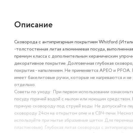
Описание
Сковорода с антипригарным покрытием Whitford (Ит
антипригарная -толстостенная литая алюминиевая п
антипригарное покрытие премиум класса с дополни
внешнее термостойкое декоративное покрытие. Долго
стенок 3,5 мм, метод нанесения покрытия - напыле
добавления свинца и кадмия. Сковорода вок имеет б
Крышка не входит в комплект. Можно приобрести отд
Советы по уходу: При первом использовании ознако
помойте посуду горячей водой с мылом или моющим 
остужайте горячую сковороду под струей воды. Не до
используйте сковороду 24см на открытом огне и в СВ
истиранию, не используйте при мытье абразивные щ
лопатки (деревянные или пластиковые). Глубокая ли