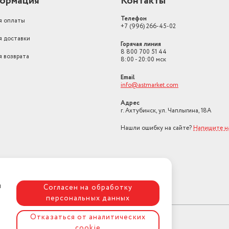
ормация
Контакты
Вид ручки
с фиксированной руч
Телефон
я оплаты
+7 (996) 266-45-02
Тип крышки
без крышки
я доставки
Горячая линия
Подходит для плит
Для газовых плит
8 800 700 51 44
я возврата
8:00 - 20:00 мск
Email
info@astmarket.com
Адрес
г. Ахтубинск, ул. Чаплыгина, 18А
Нашли ошибку на сайте?
Напишите 
ая
Согласен на обработку
персональных данных
Отказаться от аналитических
cookie