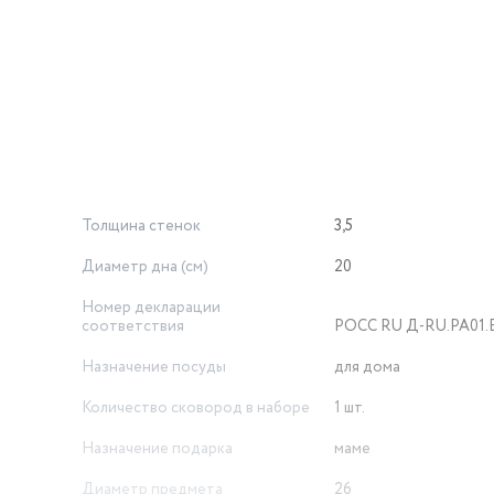
готовления курицы, фарша, овощей и тп– и все это при во
совсем без него. В нашем магазине Вы можете собрать со
 посуда для приготовления, эта кухонная утварь станет не
ие от процесса готовки.Отличный подарок на любой праздни
Толщина стенок
3,5
Диаметр дна (см)
20
Номер декларации соответствия
РОСС RU Д-RU.РА01.
Назначение посуды
для дома
Количество сковород в наборе
1 шт.
Назначение подарка
маме
Диаметр предмета
26