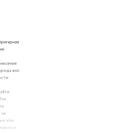
 службы,
 4 мм,
 без
ются.
а и
ам – не
. Не
чива к
ные
стого