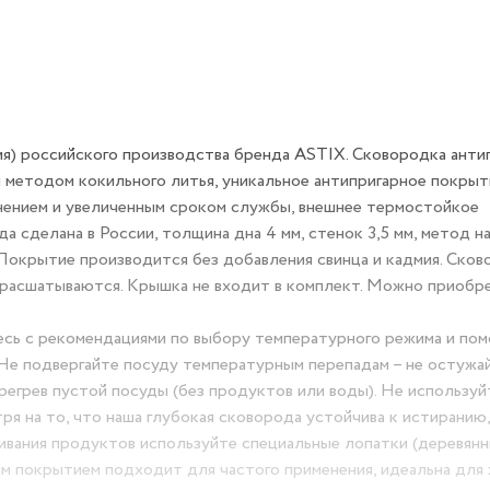
алия) российского производства бренда ASTIX. Сковородка
осуда, выполненная методом кокильного литья, уникальное
тельным керамическим упрочнением и увеличенным сроком
вечная глубокая сковорода сделана в России, толщина дна
нием. Не применяется APEO и PFOA. Покрытие производится
акелитовые ручки, которые не нагреваются и не расшатыва
ельно.
мьтесь с рекомендациями по выбору температурного режим
средством. Не подвергайте посуду температурным перепад
пускайте перегрев пустой посуды (без продуктов или воды)
Ч-печи. Несмотря на то, что наша глубокая сковорода устой
етки. Для перемешивания продуктов используйте специаль
тая сковорода с антипригарным покрытием подходит для ча