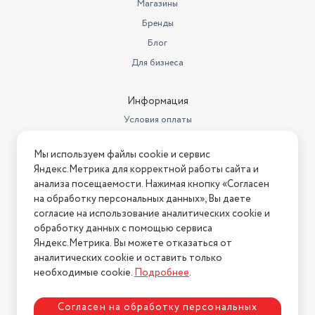
Магазины
Бренды
Блог
Для бизнеса
Информация
Условия оплаты
Условия доставки
Мы используем файлы cookie и сервис
Условия возврата
Яндекс.Метрика для корректной работы сайта и
Нашли ошибку на сайте?
Напишите нам
.
анализа посещаемости. Нажимая кнопку «Согласен
на обработку персональных данных», Вы даете
2026 © Интернет-магазин "АстМаркет". У нас есть всё!
согласие на использование аналитических cookie и
обработку данных с помощью сервиса
Яндекс.Метрика. Вы можете отказаться от
аналитических cookie и оставить только
Политика конфиденциальности
необходимые cookie.
Подробнее
.
Согласен на обработку персональных