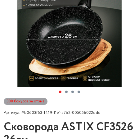
300 бонусов за отзыв
Артикул: #b0603f63-1419-11ef-a7b2-005056022ddd
Сковорода ASTIX CF3526