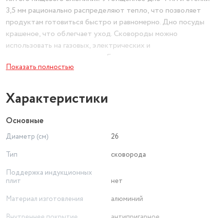
3,5 мм рационально распределяют тепло, что позволяет
продуктам готовиться быстро и равномерно. Дно посуды
крашеное, что облегчает уход. Сковороды можно
использовать на газовых, электрических и
стеклокерамических плитах. Безупречно подходит для
Показать полностью
ежедневного использования. Ручка не нагревается в
процессе приготовления, что обеспечивает максимальный
комфорт.
Характеристики
Основные
Диаметр (см)
26
Тип
сковорода
Поддержка индукционных
плит
нет
Материал изготовления
алюминий
Внутреннее покрытие
антипригарное