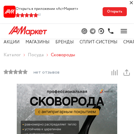
Открыть в приложении «АстМарке‪т‬»
Открыть
41
АКЦИИ
МАГАЗИНЫ
БРЕНДЫ
СПЛИТ-СИСТЕМЫ
СМА
Каталог
Посуда
Сковороды
нет отзывов