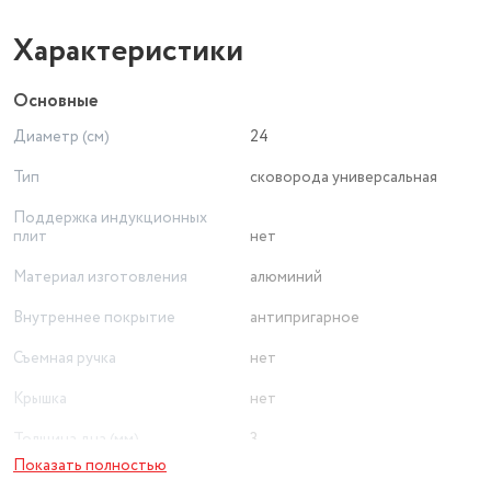
Характеристики
Основные
Диаметр (см)
24
Тип
сковорода универсальная
Поддержка индукционных
плит
нет
Материал изготовления
алюминий
Внутреннее покрытие
антипригарное
Съемная ручка
нет
Крышка
нет
Толщина дна (мм)
3
Показать полностью