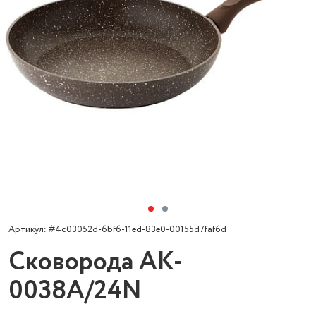
Артикул: #4c03052d-6bf6-11ed-83e0-00155d7faf6d
Сковорода AK-
0038A/24N