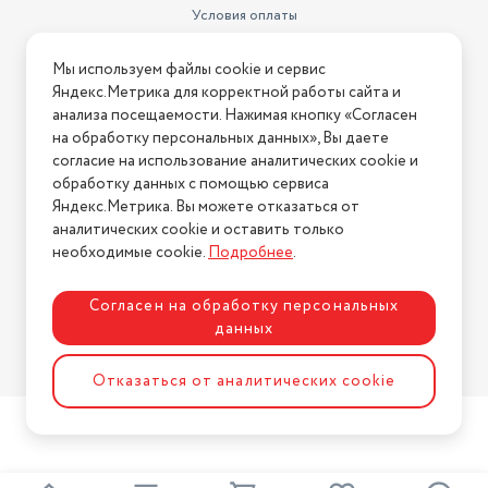
Условия оплаты
Условия доставки
Мы используем файлы cookie и сервис
Условия возврата
Яндекс.Метрика для корректной работы сайта и
Нашли ошибку на сайте?
Напишите нам
.
анализа посещаемости. Нажимая кнопку «Согласен
на обработку персональных данных», Вы даете
2026 © Интернет-магазин "АстМаркет". У нас есть всё!
согласие на использование аналитических cookie и
обработку данных с помощью сервиса
Яндекс.Метрика. Вы можете отказаться от
аналитических cookie и оставить только
Политика конфиденциальности
необходимые cookie.
Подробнее
.
Согласен на обработку персональных
данных
Разработка сайта
ASTDESIGN
Отказаться от аналитических cookie