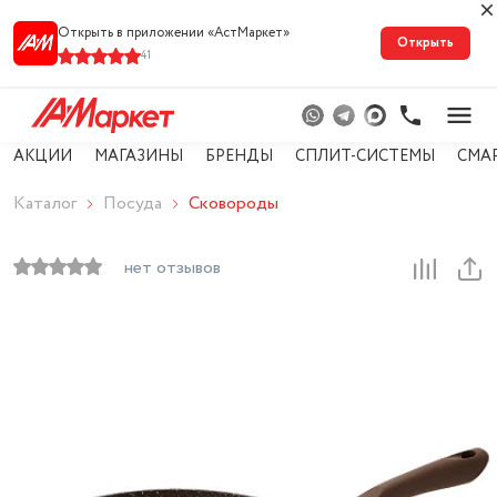
Открыть в приложении «АстМарке‪т‬»
Открыть
41
АКЦИИ
МАГАЗИНЫ
БРЕНДЫ
СПЛИТ-СИСТЕМЫ
СМА
Каталог
Посуда
Сковороды
нет отзывов