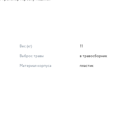
Вес (кг)
11
Выброс травы
в травосборник
Материал корпуса
пластик
й