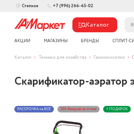
+7 (996) 266-45-02
Степное
Каталог
АКЦИИ
МАГАЗИНЫ
БРЕНДЫ
СПЛИТ-С
Каталог
Техника для хозяйства
Газонокосилки
Скарификатор-аэратор 
РАССРОЧКА на ВСЁ
300 бонусов за отзыв
+ ПОДАРОК