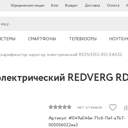
Юридическим лицам
Блог
Возврат
Доставка
Оплата
ИСТЕМЫ
СМАРТФОНЫ
ТЕЛЕВИЗОРЫ
НОУТБУ
Скарификатор-аэратор электрический REDVERG RD-EAS32
электрический REDVERG R
нет отзывов
Артикул: #049a046e-71c6-11ef-a7b7-
005056022ea3