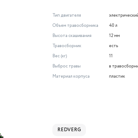
Тип двигателя
электрически
Объем травосборника
40 л
Высота скашивания
12 мм
Травосборник
есть
Вес (кг)
11
Выброс травы
в травосборн
Материал корпуса
пластик
REDVERG