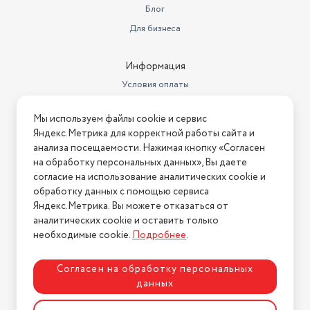
Блог
Для бизнеса
Информация
Условия оплаты
Условия доставки
Мы используем файлы cookie и сервис
Условия возврата
Яндекс.Метрика для корректной работы сайта и
Нашли ошибку на сайте?
Напишите нам
.
анализа посещаемости. Нажимая кнопку «Согласен
на обработку персональных данных», Вы даете
2026 © Интернет-магазин "АстМаркет". У нас есть всё!
согласие на использование аналитических cookie и
обработку данных с помощью сервиса
Яндекс.Метрика. Вы можете отказаться от
аналитических cookie и оставить только
Политика конфиденциальности
необходимые cookie.
Подробнее
.
Согласен на обработку персональных
данных
Разработка сайта
ASTDESIGN