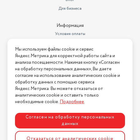
Для бизнеса
Информация
Условия оплаты
Условия доставки
Мы используем файлы cookie и сервис
Условия возврата
Яндекс.Метрика для корректной работы сайта и
Нашли ошибку на сайте?
Напишите нам
.
анализа посещаемости. Нажимая кнопку «Согласен
на обработку персональных данных», Вы даете
2026 © Интернет-магазин "АстМаркет". У нас есть всё!
согласие на использование аналитических cookie и
обработку данных с помощью сервиса
Яндекс.Метрика. Вы можете отказаться от
аналитических cookie и оставить только
Политика конфиденциальности
необходимые cookie.
Подробнее
.
Согласен на обработку персональных
данных
Разработка сайта
ASTDESIGN
Отказаться от аналитических cookie