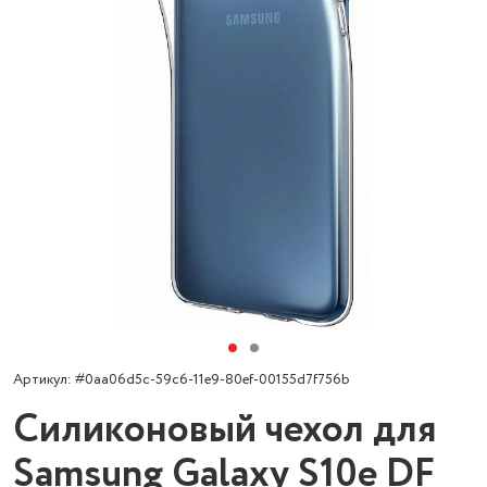
Артикул: #0aa06d5c-59c6-11e9-80ef-00155d7f756b
Силиконовый чехол для
Samsung Galaxy S10e DF