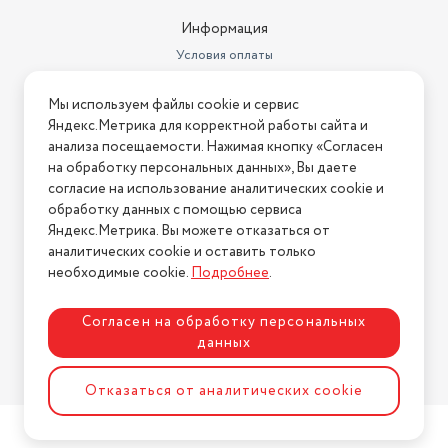
Информация
Условия оплаты
Условия доставки
Мы используем файлы cookie и сервис
Условия возврата
Яндекс.Метрика для корректной работы сайта и
Нашли ошибку на сайте?
Напишите нам
.
анализа посещаемости. Нажимая кнопку «Согласен
на обработку персональных данных», Вы даете
2026 © Интернет-магазин "АстМаркет". У нас есть всё!
согласие на использование аналитических cookie и
обработку данных с помощью сервиса
Яндекс.Метрика. Вы можете отказаться от
аналитических cookie и оставить только
Политика конфиденциальности
необходимые cookie.
Подробнее
.
Согласен на обработку персональных
данных
Разработка сайта
ASTDESIGN
Отказаться от аналитических cookie