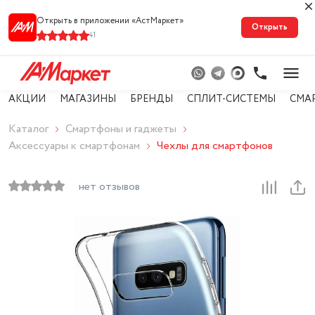
Открыть в приложении «АстМарке‪т‬»
Открыть
41
АКЦИИ
МАГАЗИНЫ
БРЕНДЫ
СПЛИТ-СИСТЕМЫ
СМА
Каталог
Смартфоны и гаджеты
Аксессуары к смартфонам
Чехлы для смартфонов
нет отзывов