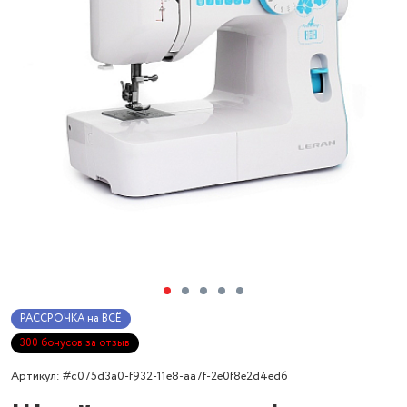
РАССРОЧКА на ВСЁ
300 бонусов за отзыв
Артикул: #c075d3a0-f932-11e8-aa7f-2e0f8e2d4ed6