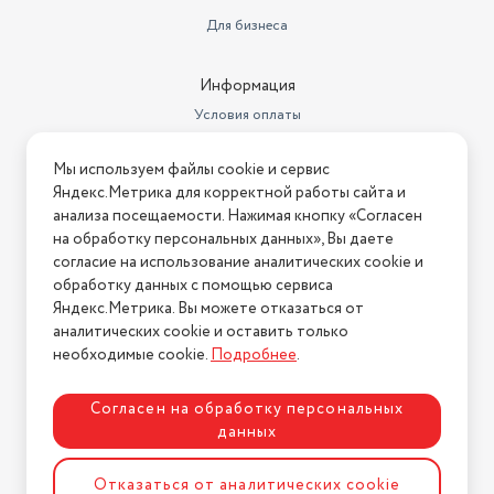
Для бизнеса
Вышивальный блок
нет
Рукавная платформа
есть
Информация
Отсек для аксессуаров
есть
Условия оплаты
Условия доставки
Максимальная высота подъема
Мы используем файлы cookie и сервис
лапки
5
Условия возврата
Яндекс.Метрика для корректной работы сайта и
Нашли ошибку на сайте?
Напишите нам
.
Максимальная скорость шитья
анализа посещаемости. Нажимая кнопку «Согласен
(ст/мин)
650
на обработку персональных данных», Вы даете
2026 © Интернет-магазин "АстМаркет". У нас есть всё!
согласие на использование аналитических cookie и
Бренд
Leran
обработку данных с помощью сервиса
Яндекс.Метрика. Вы можете отказаться от
Нитевдеватель
да
аналитических cookie и оставить только
Политика конфиденциальности
необходимые cookie.
Подробнее
.
Свечение
белый
Швейная машина LERAN 144
Согласен на обработку персональных
Комплектация
Инструкция по эксплуатации
данных
Режим обработки петли
Ручной
Разработка сайта
ASTDESIGN
Отказаться от аналитических cookie