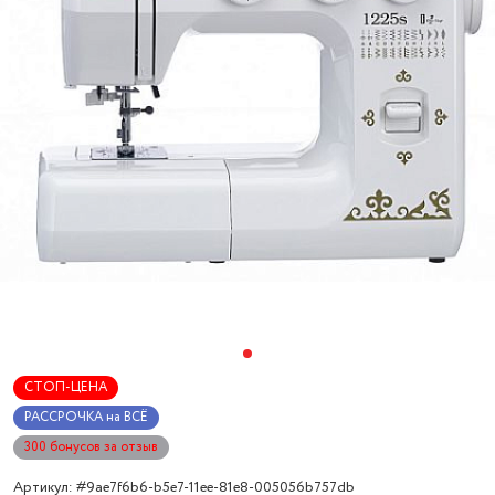
СТОП-ЦЕНА
РАССРОЧКА на ВСЁ
300 бонусов за отзыв
Артикул: #9ae7f6b6-b5e7-11ee-81e8-005056b757db