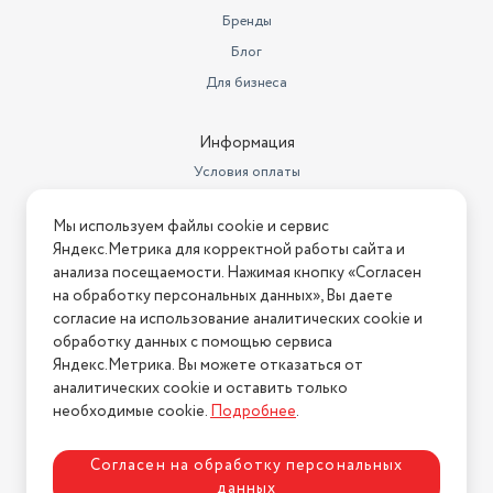
Бренды
Блог
Для бизнеса
Информация
Условия оплаты
Условия доставки
Мы используем файлы cookie и сервис
Условия возврата
Яндекс.Метрика для корректной работы сайта и
Нашли ошибку на сайте?
Напишите нам
.
анализа посещаемости. Нажимая кнопку «Согласен
на обработку персональных данных», Вы даете
2026 © Интернет-магазин "АстМаркет". У нас есть всё!
согласие на использование аналитических cookie и
обработку данных с помощью сервиса
Яндекс.Метрика. Вы можете отказаться от
аналитических cookie и оставить только
Политика конфиденциальности
необходимые cookie.
Подробнее
.
Согласен на обработку персональных
данных