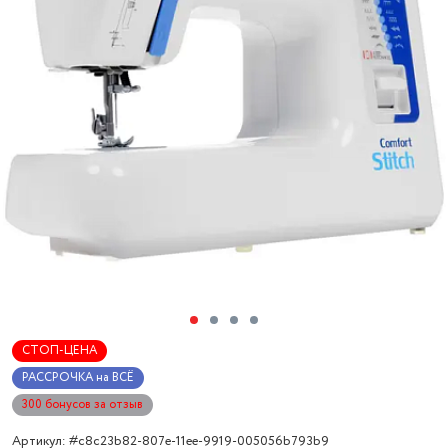
СТОП-ЦЕНА
РАССРОЧКА на ВСЁ
300 бонусов за отзыв
Артикул: #c8c23b82-807e-11ee-9919-005056b793b9