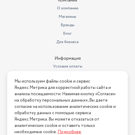
Компания
О компании
Магазины
Бренды
Блог
Для бизнеса
Информация
Условия оплаты
Условия доставки
Мы используем файлы cookie и сервис
Условия возврата
Яндекс.Метрика для корректной работы сайта и
Нашли ошибку на сайте?
Напишите нам
.
анализа посещаемости. Нажимая кнопку «Согласен
на обработку персональных данных», Вы даете
2026 © Интернет-магазин "АстМаркет". У нас есть всё!
согласие на использование аналитических cookie и
обработку данных с помощью сервиса
Яндекс.Метрика. Вы можете отказаться от
аналитических cookie и оставить только
Политика конфиденциальности
необходимые cookie.
Подробнее
.