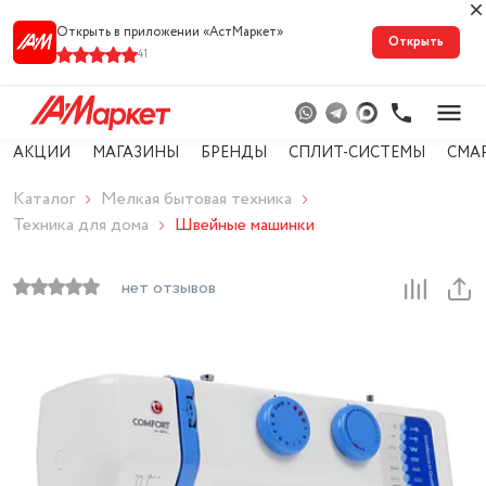
Открыть в приложении «АстМарке‪т‬»
Открыть
41
АКЦИИ
МАГАЗИНЫ
БРЕНДЫ
СПЛИТ-СИСТЕМЫ
СМА
Каталог
Мелкая бытовая техника
Техника для дома
Швейные машинки
нет отзывов