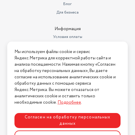
Блог
Для бизнеса
Информация
Условия оплаты
Условия доставки
Мы используем файлы cookie и сервис
Условия возврата
Яндекс.Метрика для корректной работы сайта и
Нашли ошибку на сайте?
Напишите нам
.
анализа посещаемости. Нажимая кнопку «Согласен
на обработку персональных данных», Вы даете
2026 © Интернет-магазин "АстМаркет". У нас есть всё!
согласие на использование аналитических cookie и
обработку данных с помощью сервиса
Яндекс.Метрика. Вы можете отказаться от
аналитических cookie и оставить только
Политика конфиденциальности
необходимые cookie.
Подробнее
.
Согласен на обработку персональных
данных
Разработка сайта
ASTDESIGN