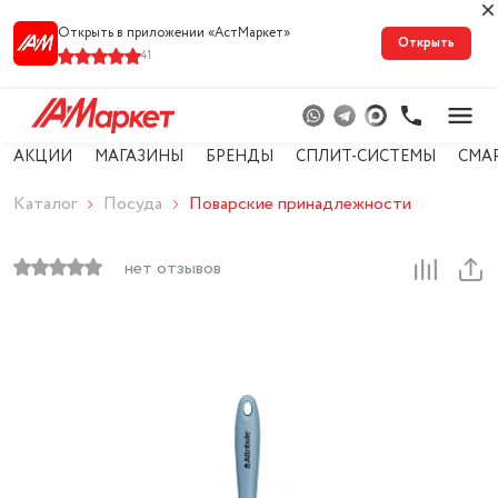
Открыть в приложении «АстМарке‪т‬»
Открыть
41
АКЦИИ
МАГАЗИНЫ
БРЕНДЫ
СПЛИТ-СИСТЕМЫ
СМА
Каталог
Посуда
Поварские принадлежности
нет отзывов