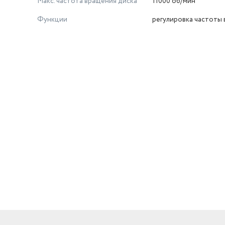
Макс. частота вращения диска
11000 об/мин
Функции
регулировка частоты
й