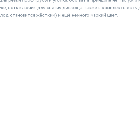
для резки профтрубы и уголка. 800 ват в принципе не так уж и 
ке, есть ключик для снятия дисков ,а также в комплекте есть
олод становится жёстким) и ещё немного маркий цвет.