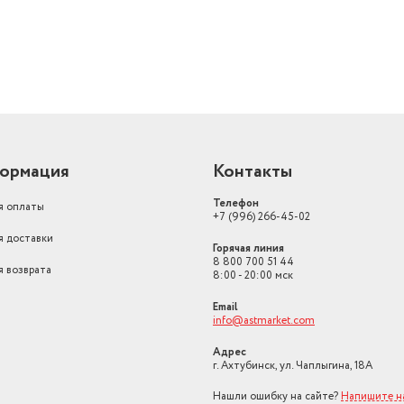
ормация
Контакты
Телефон
я оплаты
+7 (996) 266-45-02
я доставки
Горячая линия
8 800 700 51 44
я возврата
8:00 - 20:00 мск
Email
info@astmarket.com
Адрес
г. Ахтубинск, ул. Чаплыгина, 18А
Нашли ошибку на сайте?
Напишите н