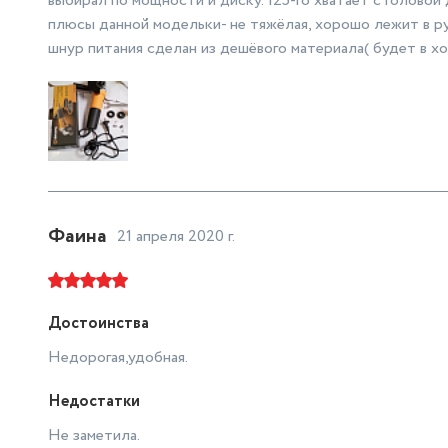
выбирал по мощности и диску. 125-го хватает с головой 
плюсы данной модельки- не тяжёлая, хорошо лежит в ру
шнур питания сделан из дешёвого материала( будет в х
Фаина
21 апреля 2020 г.
Достоинства
Недорогая,удобная.
Недостатки
Не заметила.