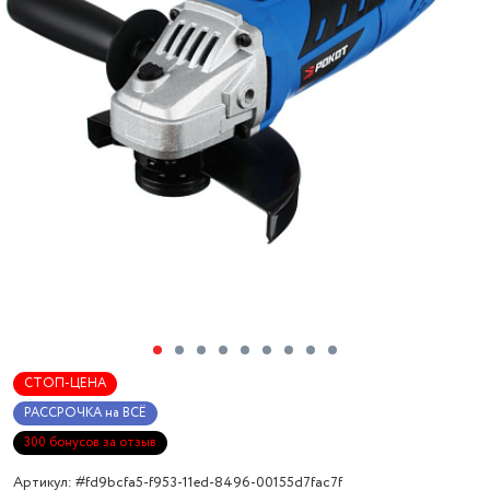
СТОП-ЦЕНА
РАССРОЧКА на ВСЁ
300 бонусов за отзыв
Артикул: #fd9bcfa5-f953-11ed-8496-00155d7fac7f