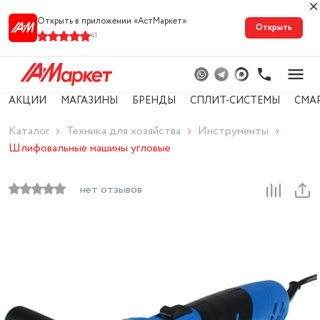
Открыть в приложении «АстМарке‪т‬»
Открыть
41
АКЦИИ
МАГАЗИНЫ
БРЕНДЫ
СПЛИТ-СИСТЕМЫ
СМА
Каталог
Техника для хозяйства
Инструменты
Шлифовальные машины угловые
нет отзывов