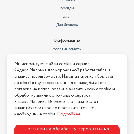
Бренды
Блог
Для бизнеса
Информация
Условия оплаты
Условия доставки
Мы используем файлы cookie и сервис
Условия возврата
Яндекс.Метрика для корректной работы сайта и
Нашли ошибку на сайте?
Напишите нам
.
анализа посещаемости. Нажимая кнопку «Согласен
на обработку персональных данных», Вы даете
2026 © Интернет-магазин "АстМаркет". У нас есть всё!
согласие на использование аналитических cookie и
обработку данных с помощью сервиса
Яндекс.Метрика. Вы можете отказаться от
аналитических cookie и оставить только
Политика конфиденциальности
необходимые cookie.
Подробнее
.
Согласен на обработку персональных