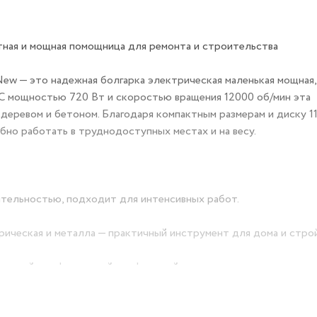
тная и мощная помощница для ремонта и строительства
ew — это надежная болгарка электрическая маленькая мощная,
. С мощностью 720 Вт и скоростью вращения 12000 об/мин эта
 деревом и бетоном. Благодаря компактным размерам и диску 1
бно работать в труднодоступных местах и на весу.
ительностью, подходит для интенсивных работ.
рическая и металла — практичный инструмент для дома и строй
у с этой шлифмашинкой комфортной даже при длительном испо
езопасность, как у профессиональных болгарок сетевых.