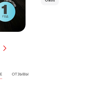
Oasis
Е
ОТЗЫВЫ