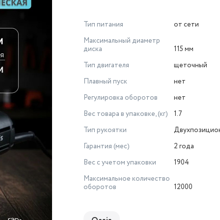
Тип питания
от сети
Максимальный диаметр
диска
115 мм
Тип двигателя
щеточный
Плавный пуск
нет
Регулировка оборотов
нет
Вес товара в упаковке, (кг)
1.7
Тип рукоятки
Двухпозицио
Гарантия (мес)
2 года
Вес с учетом упаковки
1904
Максимальное количество
оборотов
12000