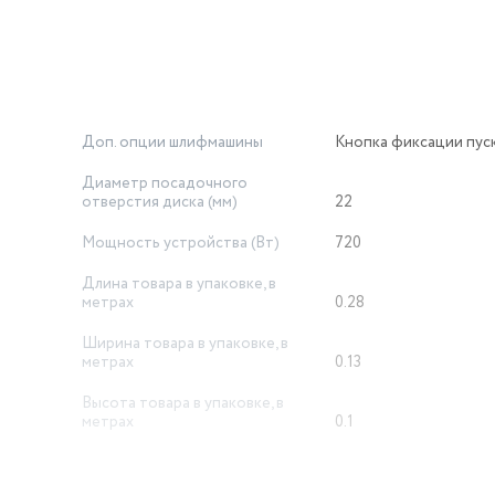
и швов и удаления старой краски.
Доп. опции шлифмашины
Кнопка фиксации пус
Диаметр посадочного
сенцев, подготовка поверхности.
отверстия диска (мм)
22
Мощность устройства (Вт)
720
Длина товара в упаковке, в
метрах
0.28
Ширина товара в упаковке, в
рофессионалов и домашних мастеров. Если вам нужна болгарка
метрах
0.13
w объединяет в себе мощность, надежность и удобство. Элект
тва, а компактность делает её отличной как мини УШМ, так и 
Высота товара в упаковке, в
метрах
0.1
ования.
Макс. число оборотов
12000