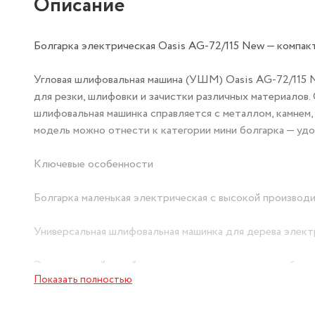
Описание
Болгарка электрическая Oasis AG-72/115 New — компак
Угловая шлифовальная машина (УШМ) Oasis AG-72/115 N
для резки, шлифовки и зачистки различных материалов
шлифовальная машинка справляется с металлом, камнем,
модель можно отнести к категории мини болгарка — удо
Ключевые особенности
Болгарка маленькая электрическая с высокой производ
Универсальная шлифовальная машинка для дерева элект
Эргономичный дизайн снижает усталость, делая работ
Показать полностью
Защитный кожух и блокировка шпинделя обеспечивают б