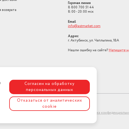
Длина шнура питания, м
2
Горячая линия
8 800 700 51 44
я возврата
Страна-изготовитель
Китай
8:00 - 20:00 мск
Email
info@astmarket.com
Адрес
г. Ахтубинск, ул. Чаплыгина, 18А
Нашли ошибку на сайте?
Напишите н
я
Согласен на обработку
персональных данных
Отказаться от аналитических
cookie
ет-магазин "АстМаркет". У нас есть всё!
Политика конфиденциальн