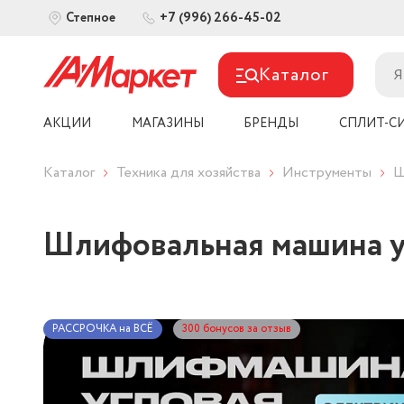
+7 (996) 266-45-02
Степное
Каталог
АКЦИИ
МАГАЗИНЫ
БРЕНДЫ
СПЛИТ-С
Каталог
Техника для хозяйства
Инструменты
Ш
Шлифовальная машина уг
РАССРОЧКА на ВСЁ
300 бонусов за отзыв