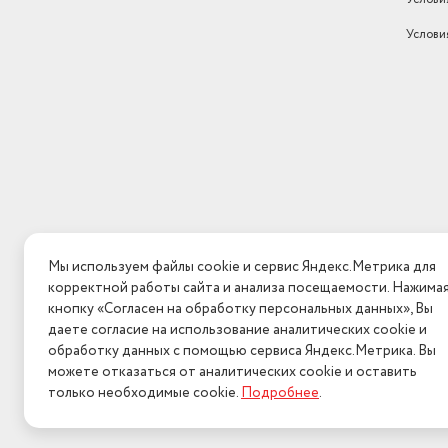
Максимальная мощность (Вт)
720
Услови
Способ питания инструмента
от электрической сети
Тип шлифовальной машины
угловая
Мы используем файлы cookie и сервис Яндекс.Метрика для
корректной работы сайта и анализа посещаемости. Нажима
кнопку «Согласен на обработку персональных данных», Вы
даете согласие на использование аналитических cookie и
обработку данных с помощью сервиса Яндекс.Метрика. Вы
можете отказаться от аналитических cookie и оставить
только необходимые cookie.
Подробнее
.
2026 © Интерн