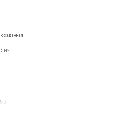
 созданная
15 мм
ки.
льзовании.