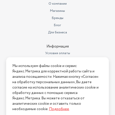
О компании
Магазины
Бренды
Блог
Для бизнеса
Информация
Условия оплаты
Условия доставки
Мы используем файлы cookie и сервис
Условия возврата
Яндекс.Метрика для корректной работы сайта и
Нашли ошибку на сайте?
Напишите нам
.
анализа посещаемости. Нажимая кнопку «Согласен
на обработку персональных данных», Вы даете
2026 © Интернет-магазин "АстМаркет". У нас есть всё!
согласие на использование аналитических cookie и
обработку данных с помощью сервиса
Яндекс.Метрика. Вы можете отказаться от
аналитических cookie и оставить только
Политика конфиденциальности
необходимые cookie.
Подробнее
.