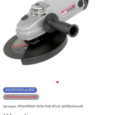
РАССРОЧКА на ВСЁ
300 бонусов за отзыв
Артикул: #5fa089b8-9b5e-11e6-87c6-2e0f8e2d4ed6