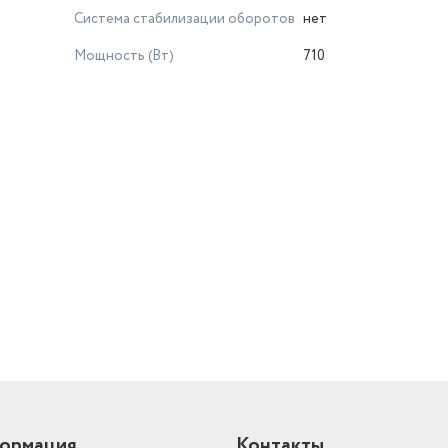
Система стабилизации оборотов
нет
Мощность (Вт)
710
й
ормация
Контакты