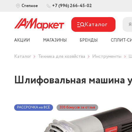
+7 (996) 266-45-02
Степное
Каталог
АКЦИИ
МАГАЗИНЫ
БРЕНДЫ
СПЛИТ-С
Каталог
Техника для хозяйства
Инструменты
Ш
Шлифовальная машина 
РАССРОЧКА на ВСЁ
300 бонусов за отзыв