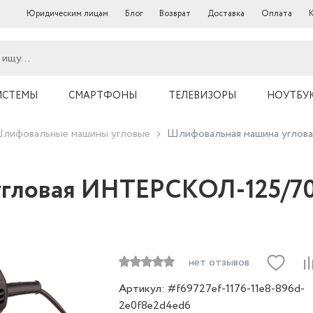
Юридическим лицам
Блог
Возврат
Доставка
Оплата
ИСТЕМЫ
СМАРТФОНЫ
ТЕЛЕВИЗОРЫ
НОУТБУ
лифовальные машины угловые
Шлифовальная машина угло
угловая ИНТЕРСКОЛ-125/7
нет отзывов
Артикул: #f69727ef-1176-11e8-896d-
2e0f8e2d4ed6