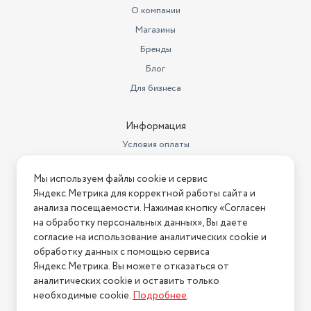
О компании
Магазины
Бренды
Блог
Для бизнеса
Информация
Условия оплаты
Условия доставки
Мы используем файлы cookie и сервис
Условия возврата
Яндекс.Метрика для корректной работы сайта и
Нашли ошибку на сайте?
Напишите нам
.
анализа посещаемости. Нажимая кнопку «Согласен
на обработку персональных данных», Вы даете
2026 © Интернет-магазин "АстМаркет". У нас есть всё!
согласие на использование аналитических cookie и
обработку данных с помощью сервиса
Яндекс.Метрика. Вы можете отказаться от
аналитических cookie и оставить только
Политика конфиденциальности
необходимые cookie.
Подробнее
.