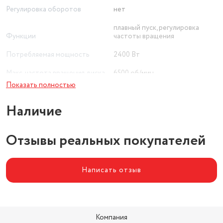
Регулировка оборотов
нет
плавный пуск, регулировка
Функции
частоты вращения
Потребляемая мощность
2400 Вт
Макс. частота вращения диска
6500 об/мин
Показать полностью
Наличие
Отзывы реальных покупателей
Написать отзыв
Компания