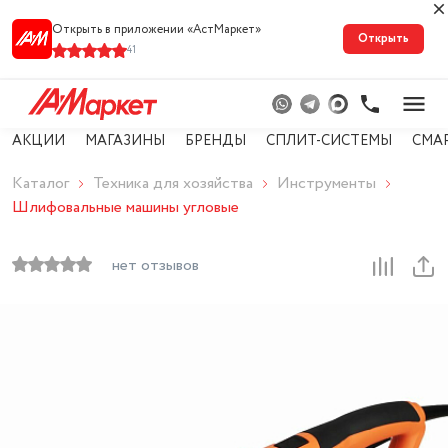
Открыть в приложении «АстМарке‪т‬»
Открыть
41
АКЦИИ
МАГАЗИНЫ
БРЕНДЫ
СПЛИТ-СИСТЕМЫ
СМА
Каталог
Техника для хозяйства
Инструменты
Шлифовальные машины угловые
нет отзывов