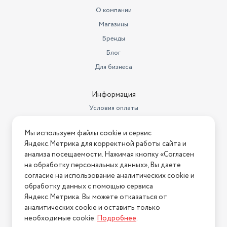
О компании
Магазины
Бренды
Блог
Для бизнеса
Информация
Условия оплаты
Условия доставки
Мы используем файлы cookie и сервис
Условия возврата
Яндекс.Метрика для корректной работы сайта и
Нашли ошибку на сайте?
Напишите нам
.
анализа посещаемости. Нажимая кнопку «Согласен
на обработку персональных данных», Вы даете
2026 © Интернет-магазин "АстМаркет". У нас есть всё!
согласие на использование аналитических cookie и
обработку данных с помощью сервиса
Яндекс.Метрика. Вы можете отказаться от
аналитических cookie и оставить только
Политика конфиденциальности
необходимые cookie.
Подробнее
.