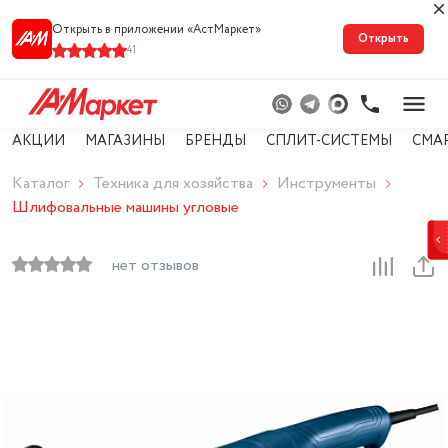
Открыть в приложении «АстМарке‪т‬»
Открыть
41
АКЦИИ
МАГАЗИНЫ
БРЕНДЫ
СПЛИТ-СИСТЕМЫ
СМА
Каталог
Техника для хозяйства
Инструменты
Шлифовальные машины угловые
нет отзывов