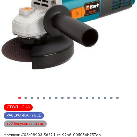
СТОП-ЦЕНА
РАССРОЧКА на ВСЁ
300 бонусов за отзыв
Артикул: #03e08903-5637-11ee-97b6-005056b757db