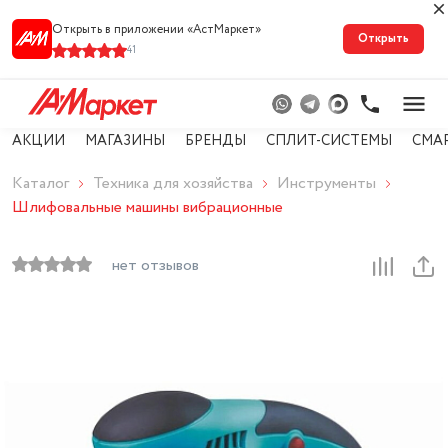
Открыть в приложении «АстМарке‪т‬»
Открыть
41
АКЦИИ
МАГАЗИНЫ
БРЕНДЫ
СПЛИТ-СИСТЕМЫ
СМА
Каталог
Техника для хозяйства
Инструменты
Шлифовальные машины вибрационные
нет отзывов