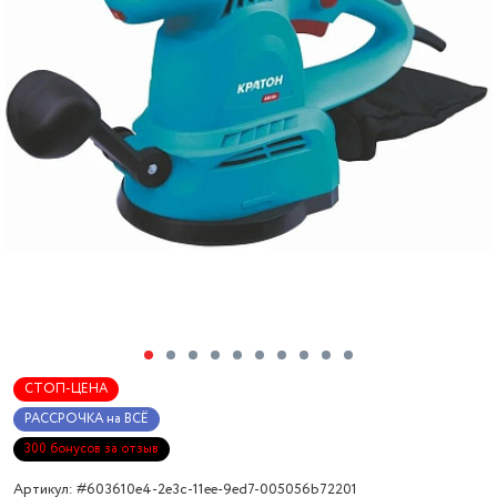
СТОП-ЦЕНА
РАССРОЧКА на ВСЁ
300 бонусов за отзыв
Артикул: #603610e4-2e3c-11ee-9ed7-005056b72201