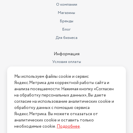
О компании
Магазины
Бренды
Блог
Для бизнеса
Информация
Условия оплаты
Условия доставки
Мы используем файлы cookie и сервис
Условия возврата
Яндекс.Метрика для корректной работы сайта и
Нашли ошибку на сайте?
Напишите нам
.
анализа посещаемости. Нажимая кнопку «Согласен
на обработку персональных данных», Вы даете
2026 © Интернет-магазин "АстМаркет". У нас есть всё!
согласие на использование аналитических cookie и
обработку данных с помощью сервиса
Яндекс.Метрика. Вы можете отказаться от
аналитических cookie и оставить только
Политика конфиденциальности
необходимые cookie.
Подробнее
.