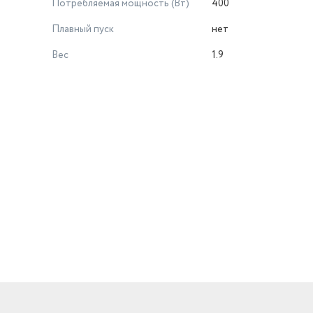
Потребляемая мощность (Вт)
400
Плавный пуск
нет
Вес
1.9
й