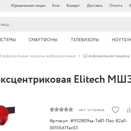
Юридическим лицам
Блог
Возврат
Доставка
Оплата
ИСТЕМЫ
СМАРТФОНЫ
ТЕЛЕВИЗОРЫ
НОУТБУ
лифовальные машины вибрационные
Шлифовальная машина 
сцентриковая Elitech МШЭ
нет отзывов
Артикул: #932809aa-7a81-11ec-82a0-
00155d7fac03